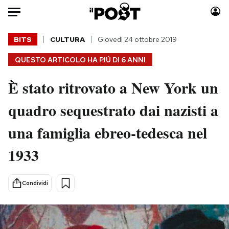
Auto
BITS
CULTURA
Giovedì 24 ottobre 2019
QUESTO ARTICOLO HA PIÙ DI
6 ANNI
HOME
È stato ritrovato a New York un
Italia
Moda
Mondo
Libri
quadro sequestrato dai nazisti a
Politica
Consumismi
una famiglia ebreo-tedesca nel
Tecnologia
Storie/Idee
Internet
Ok Boomer!
1933
Scienza
Media
Cultura
Europa
Condividi
Economia
Altrecose
Sport
Mondiali calcio 2026