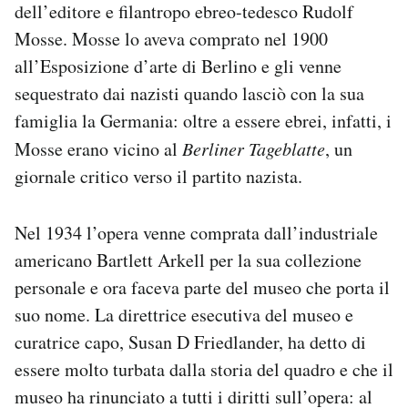
dell’editore e filantropo ebreo-tedesco Rudolf
Notifiche mobile
Mosse. Mosse lo aveva comprato nel 1900
Regala il Post
Hai bisogno di aiuto?
all’Esposizione d’arte di Berlino e gli venne
Esci
sequestrato dai nazisti quando lasciò con la sua
famiglia la Germania: oltre a essere ebrei, infatti, i
Mosse erano vicino al
Berliner Tageblatte
, un
giornale critico verso il partito nazista.
Nel 1934 l’opera venne comprata dall’industriale
americano Bartlett Arkell per la sua collezione
personale e ora faceva parte del museo che porta il
suo nome. La direttrice esecutiva del museo e
curatrice capo, Susan D Friedlander, ha detto di
essere molto turbata dalla storia del quadro e che il
museo ha rinunciato a tutti i diritti sull’opera: al