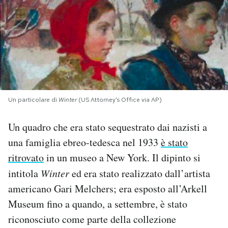
PODCAST
NEWSLETTER
I MIEI PREFERITI
Un particolare di
Winter
(US Attorney's Office via AP)
SHOP
Un quadro che era stato sequestrato dai nazisti a
una famiglia ebreo-tedesca nel 1933
è stato
CALENDARIO
ritrovato
in un museo a New York. Il dipinto si
intitola
Winter
ed era stato realizzato dall’artista
americano Gari Melchers; era esposto all’Arkell
AREA PERSONALE
Museum fino a quando, a settembre, è stato
Area Personale
riconosciuto come parte della collezione
Newsletter