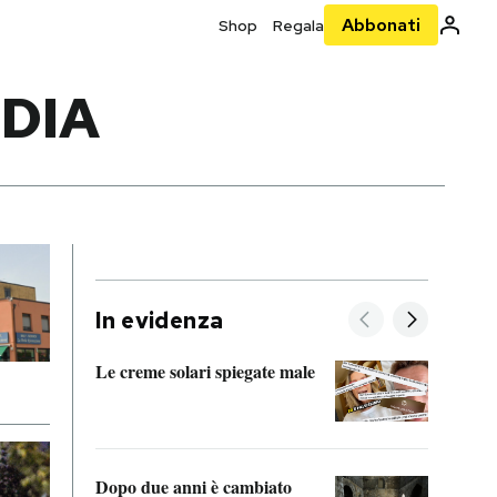
Abbonati
Shop
Regala
DIA
In evidenza
Le creme solari spiegate male
FitAc
guerr
Dopo due anni è cambiato
A cos