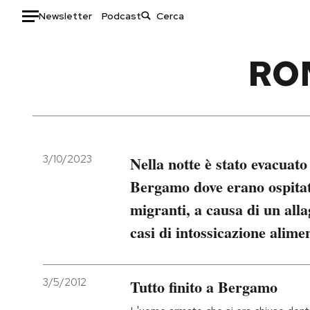
Newsletter
Podcast
Auto
RO
HOME
Italia
Moda
Mondo
Libri
Politica
Consumismi
3/10/2023
Nella notte è stato evacuato
Tecnologia
Storie/Idee
Bergamo dove erano ospitat
Internet
Ok Boomer!
migranti, a causa di un all
Scienza
Media
casi di intossicazione alime
Cultura
Europa
Economia
Altrecose
Sport
Mondiali calcio 2026
3/5/2012
Tutto finito a Bergamo