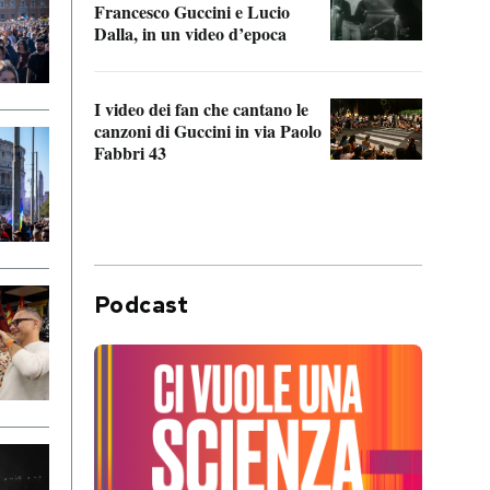
Francesco Guccini e Lucio
“Loco
Dalla, in un video d’epoca
Franc
I video dei fan che cantano le
Il de
canzoni di Guccini in via Paolo
Edoar
Fabbri 43
cappi
Podcast