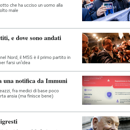
ziotto che ha ucciso un uomo alla
molto male
iti, e dove sono andati
 nel Nord, il M5S è il primo partito in
er farsi un'idea
a una notifica da Immuni
leazzi, fra medici di base poco
erta ansia (ma finisce bene)
igresti