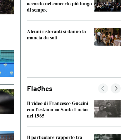
accordo nel concerto più lungo
di sempre
Il ci
parla
Alcuni ristoranti si danno la
nessu
mancia da soli
Fla
hes
Il video di Francesco Guccini
Sulla
con l’eskimo «a Santa Lucia»
vorti
nel 1965
veder
Il particolare rapporto tra
La ve