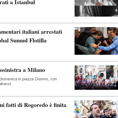
rati a Istanbul
amentari italiani arrestati
obal Sumud Flotilla
osinistra a Milano
 di domenica in piazza Duomo, con
abacci
i fatti di Rogoredo è finita