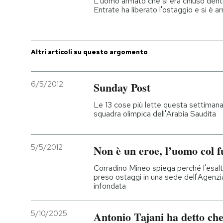
L'uomo armato che si era chiuso dent
Entrate ha liberato l'ostaggio e si è a
PODCAST
Altri articoli su questo argomento
NEWSLETTER
6/5/2012
Sunday Post
I MIEI PREFERITI
Le 13 cose più lette questa settimana 
squadra olimpica dell'Arabia Saudita
SHOP
5/5/2012
Non è un eroe, l’uomo col f
CALENDARIO
Corradino Mineo spiega perché l'esal
preso ostaggi in una sede dell'Agenzi
AREA PERSONALE
infondata
Entra
5/10/2025
Antonio Tajani ha detto che 