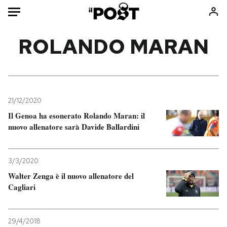
Auto
ROLANDO MARAN
HOME
Italia
Moda
Mondo
Libri
21/12/2020
Politica
Consumismi
Il Genoa ha esonerato Rolando Maran: il
nuovo allenatore sarà Davide Ballardini
Tecnologia
Storie/Idee
Internet
Ok Boomer!
Scienza
Media
3/3/2020
Cultura
Europa
Walter Zenga è il nuovo allenatore del
Cagliari
Economia
Altrecose
Sport
Mondiali calcio 2026
29/4/2018