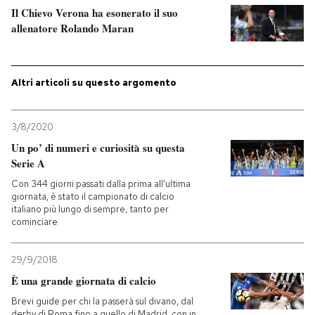
Il Chievo Verona ha esonerato il suo
allenatore Rolando Maran
PODCAST
NEWSLETTER
Altri articoli su questo argomento
I MIEI PREFERITI
3/8/2020
Un po’ di numeri e curiosità su questa
Serie A
SHOP
Con 344 giorni passati dalla prima all'ultima
giornata, è stato il campionato di calcio
italiano più lungo di sempre, tanto per
CALENDARIO
cominciare
AREA PERSONALE
29/9/2018
È una grande giornata di calcio
Entra
Brevi guide per chi la passerà sul divano, dal
derby di Roma fino a quello di Madrid, con in