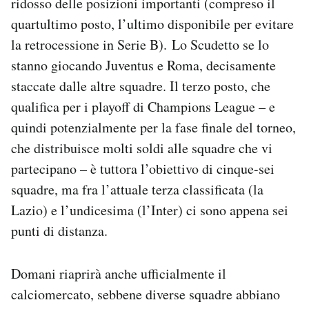
ridosso delle posizioni importanti (compreso il
Notifiche mobile
quartultimo posto, l’ultimo disponibile per evitare
Regala il Post
la retrocessione in Serie B). Lo Scudetto se lo
Hai bisogno di aiuto?
stanno giocando Juventus e Roma, decisamente
Esci
staccate dalle altre squadre. Il terzo posto, che
qualifica per i playoff di Champions League – e
quindi potenzialmente per la fase finale del torneo,
che distribuisce molti soldi alle squadre che vi
partecipano – è tuttora l’obiettivo di cinque-sei
squadre, ma fra l’attuale terza classificata (la
Lazio) e l’undicesima (l’Inter) ci sono appena sei
punti di distanza.
Domani riaprirà anche ufficialmente il
calciomercato, sebbene diverse squadre abbiano