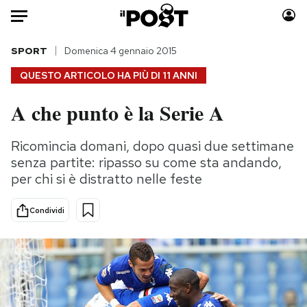
Auto
SPORT
Domenica 4 gennaio 2015
QUESTO ARTICOLO HA PIÙ DI
11 ANNI
HOME
A che punto è la Serie A
Italia
Moda
Mondo
Libri
Ricomincia domani, dopo quasi due settimane
Politica
Consumismi
senza partite: ripasso su come sta andando,
Tecnologia
Storie/Idee
per chi si è distratto nelle feste
Internet
Ok Boomer!
Condividi
Scienza
Media
Cultura
Europa
Economia
Altrecose
Sport
Mondiali calcio 2026