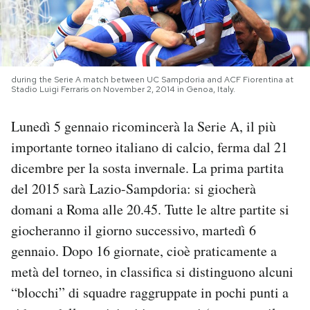
PODCAST
NEWSLETTER
during the Serie A match between UC Sampdoria and ACF Fiorentina at
Stadio Luigi Ferraris on November 2, 2014 in Genoa, Italy.
I MIEI PREFERITI
Lunedì 5 gennaio ricomincerà la Serie A, il più
importante torneo italiano di calcio, ferma dal 21
dicembre per la sosta invernale. La prima partita
SHOP
del 2015 sarà Lazio-Sampdoria: si giocherà
domani a Roma alle 20.45. Tutte le altre partite si
CALENDARIO
giocheranno il giorno successivo, martedì 6
gennaio. Dopo 16 giornate, cioè praticamente a
AREA PERSONALE
metà del torneo, in classifica si distinguono alcuni
Area Personale
“blocchi” di squadre raggruppate in pochi punti a
Newsletter