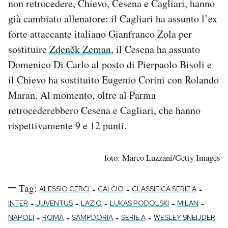
non retrocedere, Chievo, Cesena e Cagliari, hanno
già cambiato allenatore: il Cagliari ha assunto l’ex
forte attaccante italiano Gianfranco Zola per
sostituire
Zdeněk Zeman
, il Cesena ha assunto
Domenico Di Carlo al posto di Pierpaolo Bisoli e
il Chievo ha sostituito Eugenio Corini con Rolando
Maran. Al momento, oltre al Parma
retrocederebbero Cesena e Cagliari, che hanno
rispettivamente 9 e 12 punti.
foto: Marco Luzzani/Getty Images
Tag:
-
-
-
ALESSIO CERCI
CALCIO
CLASSIFICA SERIE A
-
-
-
-
-
INTER
JUVENTUS
LAZIO
LUKAS PODOLSKI
MILAN
-
-
-
-
NAPOLI
ROMA
SAMPDORIA
SERIE A
WESLEY SNEIJDER