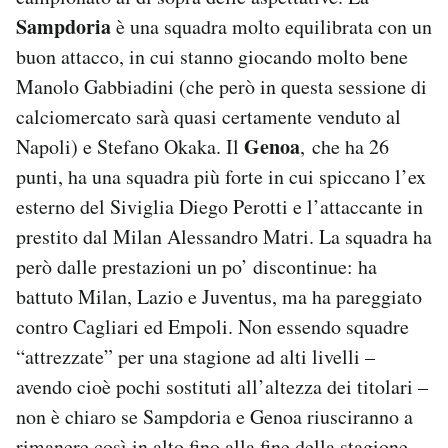
Sampdoria
è una squadra molto equilibrata con un
buon attacco, in cui stanno giocando molto bene
Manolo Gabbiadini (che però in questa sessione di
calciomercato sarà quasi certamente venduto al
Genoa
Napoli) e Stefano Okaka. Il
,
che ha 26
punti, ha una squadra più forte in cui spiccano l’ex
esterno del Siviglia Diego Perotti e l’attaccante in
prestito dal Milan Alessandro Matri. La squadra ha
però dalle prestazioni un po’ discontinue: ha
battuto Milan, Lazio e Juventus, ma ha pareggiato
contro Cagliari ed Empoli. Non essendo squadre
“attrezzate” per una stagione ad alti livelli –
avendo cioè pochi sostituti all’altezza dei titolari –
non è chiaro se Sampdoria e Genoa riusciranno a
rimanere così in alto fino alla fine della stagione.