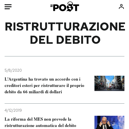
Auto
RISTRUTTURAZIONE
DEL DEBITO
HOME
Italia
Moda
Mondo
Libri
Politica
Consumismi
5/8/2020
Tecnologia
Storie/Idee
L’Argentina ha trovato un accordo con i
Internet
Ok Boomer!
creditori esteri per ristrutturare il proprio
Scienza
Media
debito da 66 miliardi di dollari
Cultura
Europa
Economia
Altrecose
4/12/2019
Sport
Mondiali calcio 2026
La riforma del MES non prevede la
ristrutturazione automatica del debito