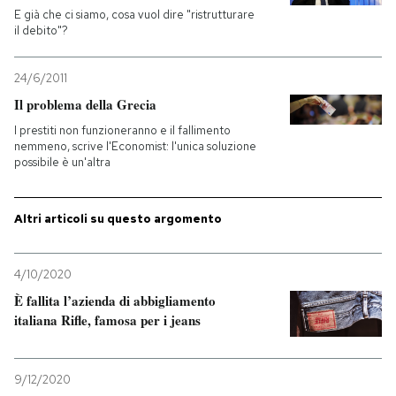
E già che ci siamo, cosa vuol dire "ristrutturare
il debito"?
PODCAST
24/6/2011
NEWSLETTER
Il problema della Grecia
I prestiti non funzioneranno e il fallimento
nemmeno, scrive l'Economist: l'unica soluzione
I MIEI PREFERITI
possibile è un'altra
SHOP
Altri articoli su questo argomento
CALENDARIO
4/10/2020
È fallita l’azienda di abbigliamento
italiana Rifle, famosa per i jeans
AREA PERSONALE
Entra
9/12/2020