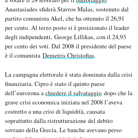
Notifiche mobile
Anastasiades sfiderà Stavros Malas, sostenuto dal
Regala il Post
partito comunista Akel, che ha ottenuto il 26,91
Hai bisogno di aiuto?
per cento. Al terzo posto si è posizionato il leader
Esci
degli indipendenti, George Lillikas, con il 24,93
per cento dei voti. Dal 2008 il presidente del paese
è il comunista
Demetris Christofias
.
La campagna elettorale è stata dominata dalla crisi
finanziaria. Cipro è stato il quinto paese
dell’eurozona a
chiedere il salvataggio
dopo che la
grave crisi economica iniziata nel 2008 l’aveva
costretto a una crisi di liquidità, causata
soprattutto dalla ristrutturazione del debito
sovrano della Grecia. Le banche avevano perso