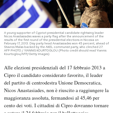
PODCAST
NEWSLETTER
A young supporter of Cypriot presidential candidate rightwing leader
Nicos Anastasiades waves a party flag after the announcement of the
results of the first round of the presidential elections in Nicosia on
I MIEI PREFERITI
February 17, 2013. Disy party head Anastasiades won 45 percent, ahead of
Stavros Malas backed by the AKEL communist party, who clinched 27.
AFP PHOTO / YIANNIS KOURTOGLOU (Photo credit should read Yiannis
Kourtoglou/AFP/Getty Images)
SHOP
Alle elezioni presidenziali del 17 febbraio 2013 a
Cipro il candidato considerato favorito, il leader
CALENDARIO
del partito di centrodestra Unione Democratica,
Nicos Anastasiades, non è riuscito a raggiungere la
AREA PERSONALE
maggioranza assoluta, fermandosi al 45,46 per
Area Personale
cento dei voti. I cittadini di Cipro dovranno tornare
Newsletter
a votare il 24 febbraio per il
ballottaggio
: