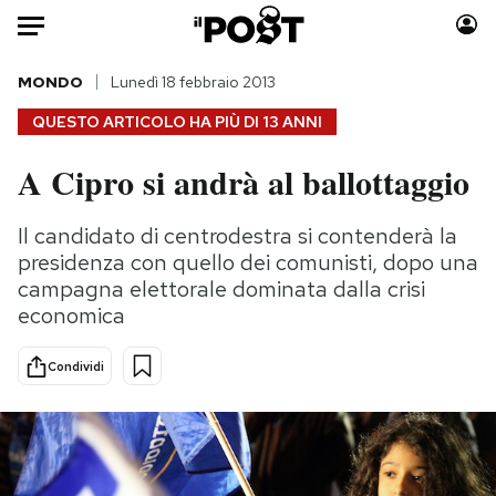
Auto
MONDO
Lunedì 18 febbraio 2013
QUESTO ARTICOLO HA PIÙ DI
13 ANNI
HOME
A Cipro si andrà al ballottaggio
Italia
Moda
Mondo
Libri
Il candidato di centrodestra si contenderà la
Politica
Consumismi
presidenza con quello dei comunisti, dopo una
Tecnologia
Storie/Idee
campagna elettorale dominata dalla crisi
economica
Internet
Ok Boomer!
Scienza
Media
Condividi
Cultura
Europa
Economia
Altrecose
Sport
Mondiali calcio 2026