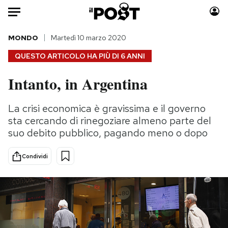
Auto
MONDO
Martedì 10 marzo 2020
QUESTO ARTICOLO HA PIÙ DI
6 ANNI
HOME
Intanto, in Argentina
Italia
Moda
Mondo
Libri
La crisi economica è gravissima e il governo
Politica
Consumismi
sta cercando di rinegoziare almeno parte del
Tecnologia
Storie/Idee
suo debito pubblico, pagando meno o dopo
Internet
Ok Boomer!
Condividi
Scienza
Media
Cultura
Europa
Economia
Altrecose
Sport
Mondiali calcio 2026