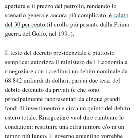
apertura e il prezzo del petrolio, rendendo lo
Notifiche mobile
Regala il Post
scenario generale ancora più complicato,
è calato
Hai bisogno di aiuto?
del 30 per cento
(il crollo più pesante dalla Prima
Esci
guerra del Golfo, nel 1991).
Il testo del decreto presidenziale è piuttosto
semplice: autorizza il ministero dell’Economia a
rinegoziare con i creditori un debito nominale da
68.842 miliardi di dollari, pari ai due terzi del
debito detenuto da privati (e che sono
principalmente rappresentati da cinque grandi
fondi di investimento) e circa un quinto del debito
estero totale. Rinegoziare vuol dire cambiare le
condizioni: restituire una cifra minore e/o in un
tempo più lungo. Il governo argentino vorrebbe