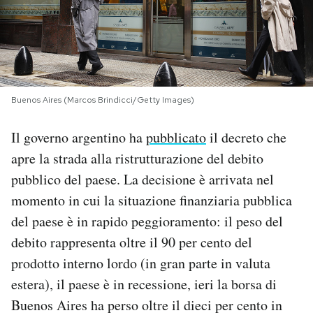
PODCAST
NEWSLETTER
Buenos Aires (Marcos Brindicci/Getty Images)
I MIEI PREFERITI
Il governo argentino ha
pubblicato
il decreto che
apre la strada alla ristrutturazione del debito
SHOP
pubblico del paese. La decisione è arrivata nel
momento in cui la situazione finanziaria pubblica
CALENDARIO
del paese è in rapido peggioramento: il peso del
debito rappresenta oltre il 90 per cento del
AREA PERSONALE
prodotto interno lordo (in gran parte in valuta
estera), il paese è in recessione, ieri la borsa di
Area Personale
Buenos Aires ha perso oltre il dieci per cento in
Newsletter