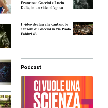
Francesco Guccini e Lucio
“Loco
Dalla, in un video d’epoca
Franc
I video dei fan che cantano le
Il de
canzoni di Guccini in via Paolo
Edoar
Fabbri 43
cappi
Podcast