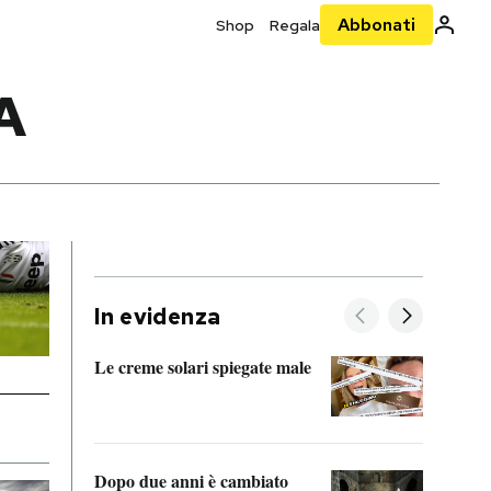
Abbonati
Shop
Regala
A
In evidenza
Le creme solari spiegate male
FitAc
guerr
Dopo due anni è cambiato
A cos