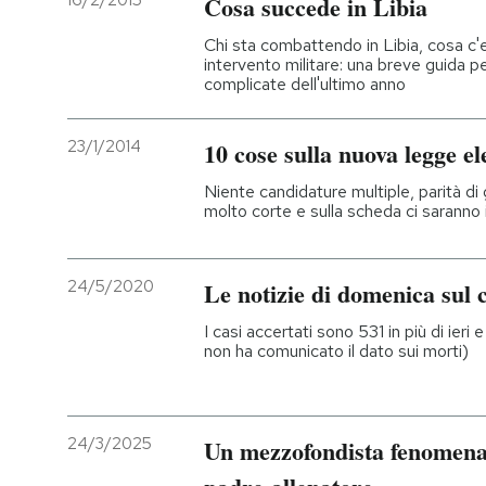
16/2/2015
Cosa succede in Libia
PODCAST
Chi sta combattendo in Libia, cosa c'ent
intervento militare: una breve guida per
complicate dell'ultimo anno
NEWSLETTER
23/1/2014
10 cose sulla nuova legge el
I MIEI PREFERITI
Niente candidature multiple, parità di 
molto corte e sulla scheda ci saranno 
SHOP
24/5/2020
Le notizie di domenica sul 
CALENDARIO
I casi accertati sono 531 in più di ier
non ha comunicato il dato sui morti)
AREA PERSONALE
24/3/2025
Un mezzofondista fenomenale 
Entra