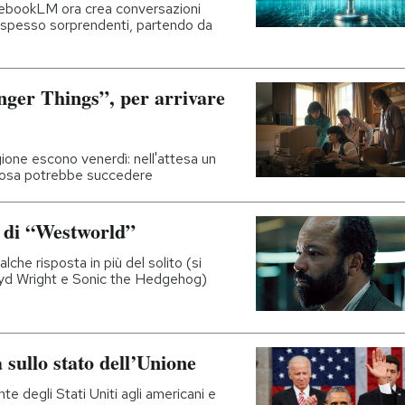
NotebookLM ora crea conversazioni
 e spesso sorprendenti, partendo da
anger Things”, per arrivare
gione escono venerdì: nell'attesa un
u cosa potrebbe succedere
o di “Westworld”
e risposta in più del solito (si
loyd Wright e Sonic the Hedgehog)
sullo stato dell’Unione
e degli Stati Uniti agli americani e