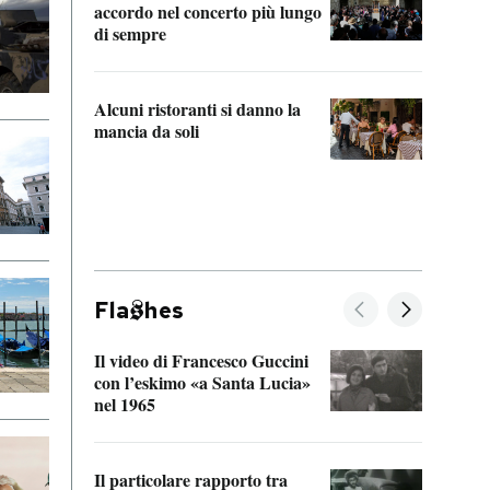
accordo nel concerto più lungo
di sempre
Il ci
parla
Alcuni ristoranti si danno la
nessu
mancia da soli
Fla
hes
Il video di Francesco Guccini
Sulla
con l’eskimo «a Santa Lucia»
vorti
nel 1965
veder
Il particolare rapporto tra
La ve