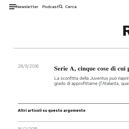
Newsletter
Podcast
Auto
HOME
Italia
Moda
Mondo
Libri
Politica
Consumismi
28/11/2016
Serie A, cinque cose di cui 
Tecnologia
Storie/Idee
La sconfitta della Juventus può riaprire
Internet
Ok Boomer!
grado di approfittarne (l'Atalanta, qua
Scienza
Media
Cultura
Europa
Economia
Altrecose
Altri articoli su questo argomento
Sport
Mondiali calcio 2026