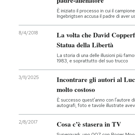
padre-allenatore
È iniziato il processo in cui il camp
Ingebrigtsen accusa il padre di aver u
8/4/2018
La volta che David Copperfi
Statua della Libertà
La storia di una delle illusioni più fam
1983, e soprattutto del suo trucco
3/11/2025
Incontrare gli autori al Lu
molto costoso
È successo quest'anno con l'autore di “
autografi, foto e tavole illustrate av
2/8/2017
Cosa c’è stasera in TV
Superquark, uno 007 con Roger Moo