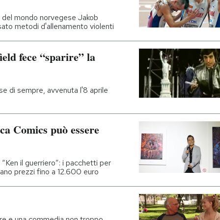
ione del mondo norvegese Jakob
sato metodi d'allenamento violenti
eld fece “sparire” la
ose di sempre, avvenuta l'8 aprile
cca Comics può essere
Ken il guerriero”: i pacchetti per
evano prezzi fino a 12.600 euro
re e una commedia non troppo