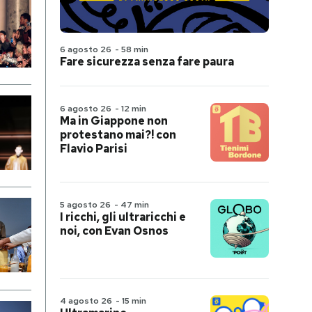
6 agosto 26
-
58 min
Fare sicurezza senza fare paura
6 agosto 26
-
12 min
Ma in Giappone non
protestano mai?! con
Flavio Parisi
5 agosto 26
-
47 min
I ricchi, gli ultraricchi e
noi, con Evan Osnos
4 agosto 26
-
15 min