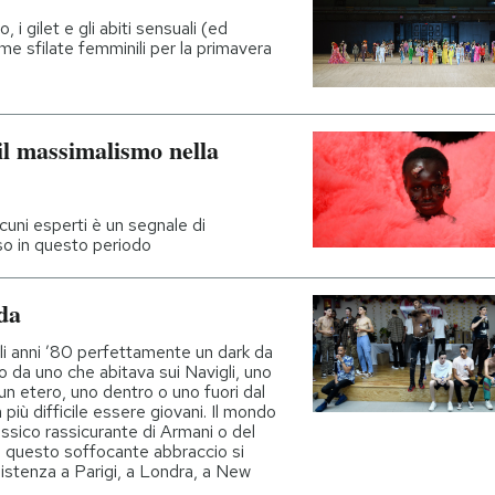
, i gilet e gli abiti sensuali (ed
time sfilate femminili per la primavera
il massimalismo nella
cuni esperti è un segnale di
rso in questo periodo
da
li anni ’80 perfettamente un dark da
o da uno che abitava sui Navigli, uno
 un etero, uno dentro o uno fuori dal
 più difficile essere giovani. Il mondo
ssico rassicurante di Armani o del
a questo soffocante abbraccio si
sistenza a Parigi, a Londra, a New