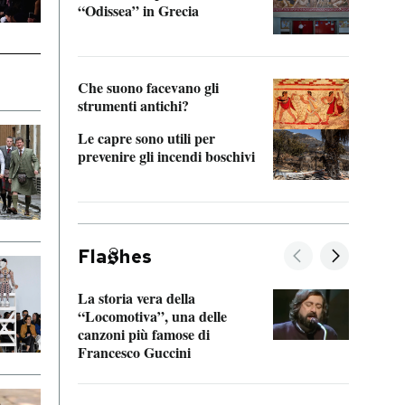
“Odissea” in Grecia
vedi 
Che suono facevano gli
strumenti antichi?
Le capre sono utili per
prevenire gli incendi boschivi
Fla
hes
La storia vera della
Il vi
“Locomotiva”, una delle
inseg
canzoni più famose di
Khers
Francesco Guccini
La pl