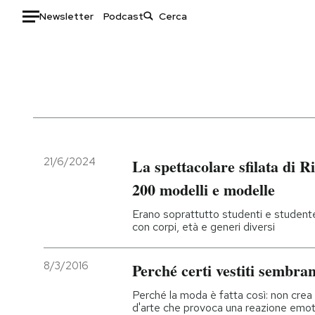
Newsletter
Podcast
Auto
HOME
Italia
Moda
Mondo
Libri
Politica
Consumismi
21/6/2024
La spettacolare sfilata di 
Tecnologia
Storie/Idee
200 modelli e modelle
Internet
Ok Boomer!
Erano soprattutto studenti e studente
Scienza
Media
con corpi, età e generi diversi
Cultura
Europa
Economia
Altrecose
8/3/2016
Perché certi vestiti sembra
Sport
Mondiali calcio 2026
Perché la moda è fatta così: non crea
d'arte che provoca una reazione emoti