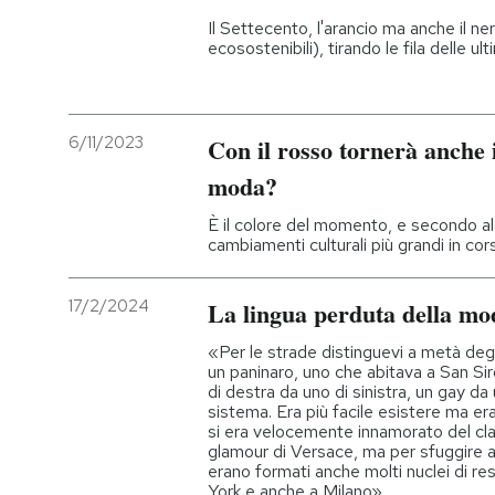
Il Settecento, l'arancio ma anche il nero
ecosostenibili), tirando le fila delle ul
6/11/2023
Con il rosso tornerà anche 
moda?
È il colore del momento, e secondo al
cambiamenti culturali più grandi in co
17/2/2024
La lingua perduta della mo
«Per le strade distinguevi a metà deg
un paninaro, uno che abitava a San Sir
di destra da uno di sinistra, un gay da
sistema. Era più facile esistere ma era
si era velocemente innamorato del cla
glamour di Versace, ma per sfuggire 
erano formati anche molti nuclei di re
York e anche a Milano»