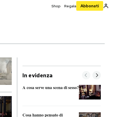
Abbonati
Shop
Regala
In evidenza
A cosa serve una scena di sesso?
La “I
bolog
Cosa hanno pensato di
Se sa