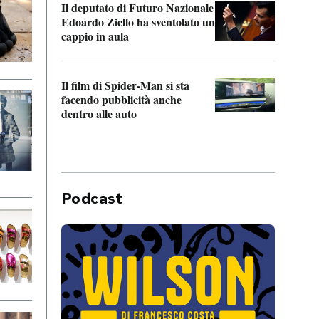
Il deputato di Futuro Nazionale
da P
Edoardo Ziello ha sventolato un
cappio in aula
La de
Franc
Il film di Spider-Man si sta
dello
facendo pubblicità anche
dentro alle auto
Podcast