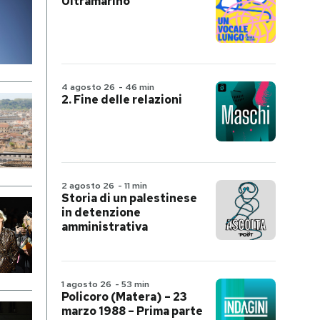
Ultramarino
4 agosto 26
-
46 min
2. Fine delle relazioni
2 agosto 26
-
11 min
Storia di un palestinese
in detenzione
amministrativa
1 agosto 26
-
53 min
Policoro (Matera) – 23
marzo 1988 – Prima parte