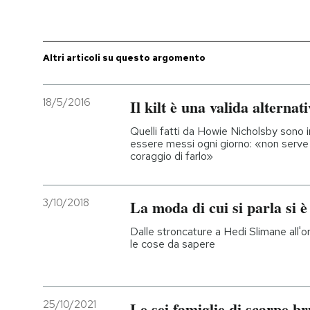
PODCAST
Altri articoli su questo argomento
NEWSLETTER
18/5/2016
Il kilt è una valida alternat
I MIEI PREFERITI
Quelli fatti da Howie Nicholsby sono 
essere messi ogni giorno: «non serve 
coraggio di farlo»
SHOP
3/10/2018
La moda di cui si parla si è
CALENDARIO
Dalle stroncature a Hedi Slimane all'o
le cose da sapere
AREA PERSONALE
Entra
25/10/2021
Le sei famiglie di scarpe b