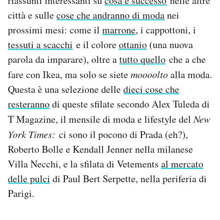
riassunti interessanti su
cosa è successo
nelle altre
Notifiche mobile
città e sulle
cose che andranno di moda
nei
Regala il Post
prossimi mesi: come il
marrone
, i cappottoni, i
Hai bisogno di aiuto?
tessuti a scacchi
e il colore
ottanio
(una nuova
Esci
parola da imparare), oltre a
tutto quello
che a che
fare con Ikea, ma solo se siete
moooolto
alla moda.
Questa è una selezione delle
dieci cose che
resteranno
di queste sfilate secondo Alex Tuleda di
T Magazine, il mensile di moda e lifestyle del
New
York Times:
ci sono il pocono di Prada (eh?),
Roberto Bolle e Kendall Jenner nella milanese
Villa Necchi, e la sfilata di Vetements
al mercato
delle pulci
di Paul Bert Serpette, nella periferia di
Parigi.