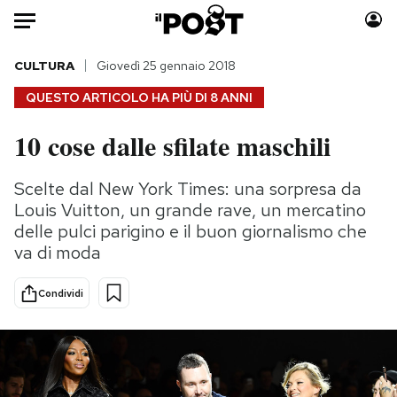
Auto
CULTURA
Giovedì 25 gennaio 2018
QUESTO ARTICOLO HA PIÙ DI
8 ANNI
HOME
10 cose dalle sfilate maschili
Italia
Moda
Mondo
Libri
Scelte dal New York Times: una sorpresa da
Politica
Consumismi
Louis Vuitton, un grande rave, un mercatino
Tecnologia
Storie/Idee
delle pulci parigino e il buon giornalismo che
va di moda
Internet
Ok Boomer!
Scienza
Media
Condividi
Cultura
Europa
Economia
Altrecose
Sport
Mondiali calcio 2026