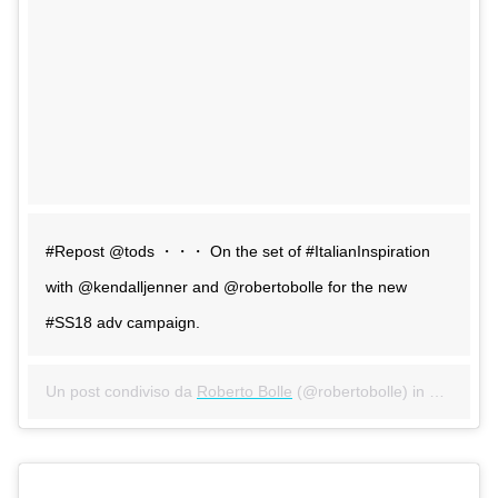
#Repost @tods ・・・ On the set of #ItalianInspiration
with @kendalljenner and @robertobolle for the new
#SS18 adv campaign.
Un post condiviso da
Roberto Bolle
(@robertobolle) in data:
Gen