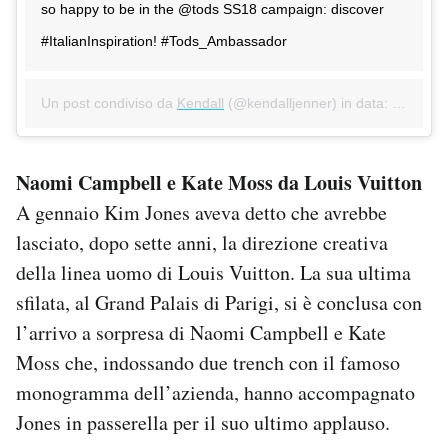
so happy to be in the @tods SS18 campaign: discover
#ItalianInspiration! #Tods_Ambassador
Un post condiviso da
Kendall
(@kendalljenner) in data:
Gen 15, 
Naomi Campbell e Kate Moss da Louis Vuitton
A gennaio Kim Jones aveva detto che avrebbe
lasciato, dopo sette anni, la direzione creativa
della linea uomo di Louis Vuitton. La sua ultima
sfilata, al Grand Palais di Parigi, si è conclusa con
l’arrivo a sorpresa di Naomi Campbell e Kate
Moss che, indossando due trench con il famoso
monogramma dell’azienda, hanno accompagnato
Jones in passerella per il suo ultimo applauso.