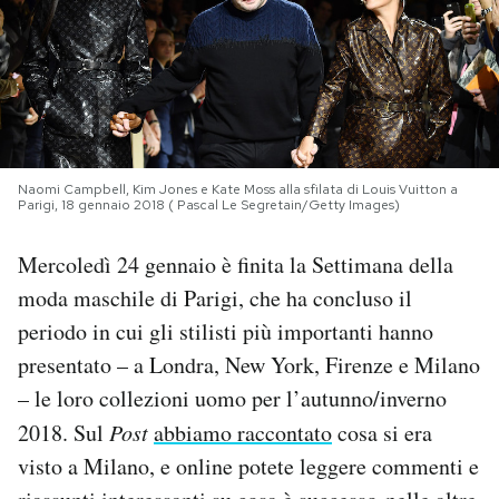
PODCAST
NEWSLETTER
Naomi Campbell, Kim Jones e Kate Moss alla sfilata di Louis Vuitton a
I MIEI PREFERITI
Parigi, 18 gennaio 2018 ( Pascal Le Segretain/Getty Images)
Mercoledì 24 gennaio è finita la Settimana della
SHOP
moda maschile di Parigi, che ha concluso il
periodo in cui gli stilisti più importanti hanno
CALENDARIO
presentato – a Londra, New York, Firenze e Milano
– le loro collezioni uomo per l’autunno/inverno
AREA PERSONALE
2018. Sul
Post
abbiamo raccontato
cosa si era
Area Personale
visto a Milano, e online potete leggere commenti e
Newsletter