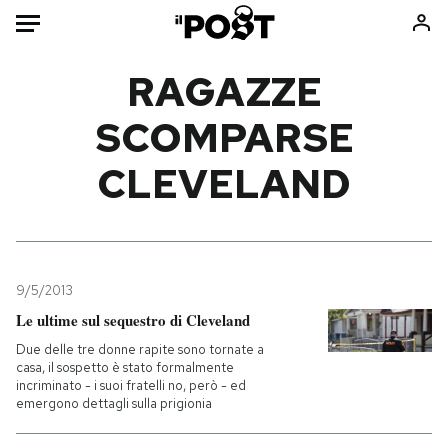
Auto
RAGAZZE
SCOMPARSE
HOME
CLEVELAND
Italia
Moda
Mondo
Libri
Politica
Consumismi
Tecnologia
Storie/Idee
Internet
Ok Boomer!
9/5/2013
Scienza
Media
Le ultime sul sequestro di Cleveland
Cultura
Europa
Due delle tre donne rapite sono tornate a
casa, il sospetto è stato formalmente
Economia
Altrecose
incriminato - i suoi fratelli no, però - ed
Sport
Mondiali calcio 2026
emergono dettagli sulla prigionia