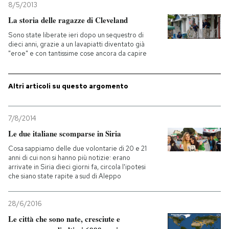
8/5/2013
La storia delle ragazze di Cleveland
PODCAST
Sono state liberate ieri dopo un sequestro di
dieci anni, grazie a un lavapiatti diventato già
"eroe" e con tantissime cose ancora da capire
NEWSLETTER
Altri articoli su questo argomento
I MIEI PREFERITI
7/8/2014
SHOP
Le due italiane scomparse in Siria
Cosa sappiamo delle due volontarie di 20 e 21
CALENDARIO
anni di cui non si hanno più notizie: erano
arrivate in Siria dieci giorni fa, circola l'ipotesi
che siano state rapite a sud di Aleppo
AREA PERSONALE
28/6/2016
Entra
Le città che sono nate, cresciute e