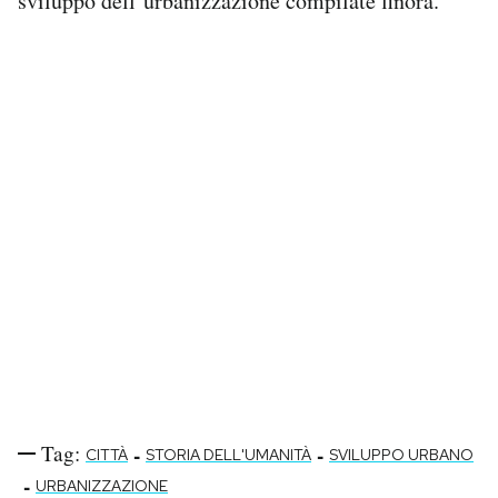
sviluppo dell’urbanizzazione compilate finora.
Notifiche mobile
Regala il Post
Hai bisogno di aiuto?
Esci
Tag:
-
-
CITTÀ
STORIA DELL'UMANITÀ
SVILUPPO URBANO
-
URBANIZZAZIONE