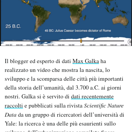
PODCAST
NEWSLETTER
I MIEI PREFERITI
Il blogger ed esperto di dati
Max Galka
ha
realizzato un video che mostra la nascita, lo
SHOP
sviluppo e la scomparsa delle città più importanti
della storia dell’umanità, dal 3.700 a.C. ai giorni
CALENDARIO
nostri. Galka si è servito di
dati recentemente
raccolti
e pubblicati sulla rivista
Scientific Nature
AREA PERSONALE
Data
da un gruppo di ricercatori dell’università di
Area Personale
Yale: la ricerca è una delle più esaurienti sullo
Newsletter