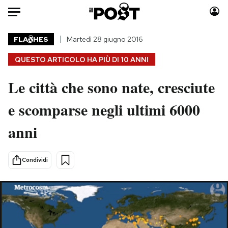
Auto
FLA
HES
Martedì 28 giugno 2016
QUESTO ARTICOLO HA PIÙ DI
10 ANNI
HOME
Le città che sono nate, cresciute
Italia
Moda
Mondo
Libri
e scomparse negli ultimi 6000
Politica
Consumismi
anni
Tecnologia
Storie/Idee
Internet
Ok Boomer!
Scienza
Media
Condividi
Cultura
Europa
Economia
Altrecose
Sport
Mondiali calcio 2026