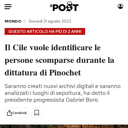
Auto
MONDO
Giovedì 31 agosto 2023
QUESTO ARTICOLO HA PIÙ DI
2 ANNI
HOME
Il Cile vuole identificare le
Italia
Moda
persone scomparse durante la
Mondo
Libri
Politica
Consumismi
dittatura di Pinochet
Tecnologia
Storie/Idee
Internet
Ok Boomer!
Saranno creati nuovi archivi digitali e saranno
Scienza
Media
analizzati i luoghi di sepoltura, ha detto il
Cultura
Europa
presidente progressista Gabriel Boric
Economia
Altrecose
Condividi
Sport
Mondiali calcio 2026