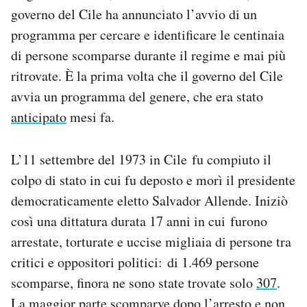
Notifiche mobile
governo del Cile ha annunciato l’avvio di un
Regala il Post
programma per cercare e identificare le centinaia
Hai bisogno di aiuto?
di persone scomparse durante il regime e mai più
Esci
ritrovate. È la prima volta che il governo del Cile
avvia un programma del genere, che era stato
anticipato
mesi fa.
L’11 settembre del 1973 in Cile fu compiuto il
colpo di stato in cui fu deposto e morì il presidente
democraticamente eletto Salvador Allende. Iniziò
così una dittatura durata 17 anni in cui furono
arrestate, torturate e uccise migliaia di persone tra
critici e oppositori politici: di 1.469 persone
scomparse, finora ne sono state trovate solo
307
.
La maggior parte scomparve dopo l’arresto e non