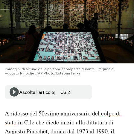
PODCAST
NEWSLETTER
I MIEI PREFERITI
Immagini di alcune delle persone scomparse durante il regime di
SHOP
Augusto Pinochet (AP Photo/Esteban Felix)
CALENDARIO
Ascolta l'articolo
03:21
AREA PERSONALE
A ridosso del 50esimo anniversario del
colpo di
stato
in Cile che diede inizio alla dittatura di
Area Personale
Augusto Pinochet, durata dal 1973 al 1990, il
Newsletter