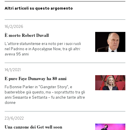
Altri articoli su questo argomento
PODCAST
16/2/2026
NEWSLETTER
È morto Robert Duvall
L'attore statunitense era noto per i suoi ruoli
nel Padrino e in Apocalypse Now, tra gli altri:
I MIEI PREFERITI
aveva 95 anni
SHOP
14/1/2021
E pure Faye Dunaway ha 80 anni
Fu Bonnie Parker in "Gangster Story", e
CALENDARIO
basterebbe già questo, ma – soprattutto tra gli
anni Sessanta e Settanta – fu anche tante altre
donne
AREA PERSONALE
23/6/2022
Entra
Una canzone dei Get well soon