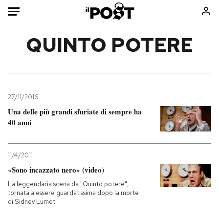
Auto
QUINTO POTERE
HOME
Italia
Moda
Mondo
Libri
27/11/2016
Politica
Consumismi
Una delle più grandi sfuriate di sempre ha
40 anni
Tecnologia
Storie/Idee
Internet
Ok Boomer!
Scienza
Media
11/4/2011
Cultura
Europa
«Sono incazzato nero» (video)
Economia
Altrecose
La leggendaria scena da "Quinto potere",
tornata a essere guardatissima dopo la morte
Sport
Mondiali calcio 2026
di Sidney Lumet