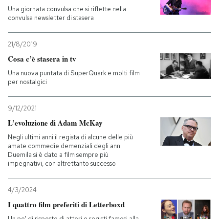
Una giornata convulsa che si riflette nella
convulsa newsletter di stasera
21/8/2019
Cosa c’è stasera in tv
Una nuova puntata di SuperQuark e molti film
per nostalgici
9/12/2021
L’evoluzione di Adam McKay
Negli ultimi anni il regista di alcune delle più
amate commedie demenziali degli anni
Duemila si è dato a film sempre più
impegnativi, con altrettanto successo
4/3/2024
I quattro film preferiti di Letterboxd
Un po' di risposte di attori e registi famosi alla