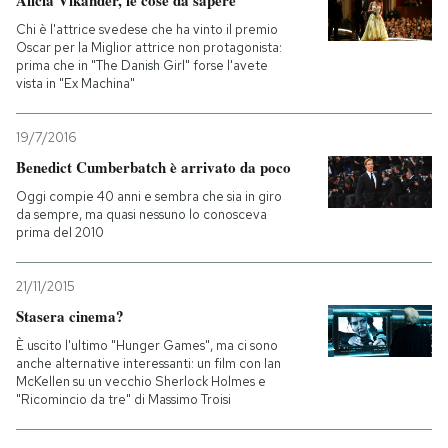
Alicia Vikander, le cose da sapere
Chi è l'attrice svedese che ha vinto il premio
Oscar per la Miglior attrice non protagonista:
prima che in "The Danish Girl" forse l'avete
vista in "Ex Machina"
19/7/2016
Benedict Cumberbatch è arrivato da poco
Oggi compie 40 anni e sembra che sia in giro
da sempre, ma quasi nessuno lo conosceva
prima del 2010
21/11/2015
Stasera cinema?
È uscito l'ultimo "Hunger Games", ma ci sono
anche alternative interessanti: un film con Ian
McKellen su un vecchio Sherlock Holmes e
"Ricomincio da tre" di Massimo Troisi