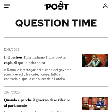
Auto
QUESTION TIME
HOME
Italia
Moda
Mondo
Libri
12/5/2025
Politica
Consumismi
Il Question Time italiano è una brutta
copia di quello britannico
Tecnologia
Storie/Idee
A Roma le interrogazioni al capo del governo
Internet
Ok Boomer!
sono prevedibili, rigide, noiose: tutto il
Scienza
Media
contrario di quello che succede a Londra
Cultura
Europa
Economia
Altrecose
29/1/2025
Quando e perché il governo deve riferire
Sport
Mondiali calcio 2026
al parlamento