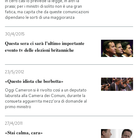
In certi casi lo prevede la legge, in altri la
prassi; per i ministri di solito non è una gran
fatica, ma capita che da queste comunicazioni
PODCAST
dipendano le sorti di una maggioranza
NEWSLETTER
30/4/2015
Questa sera ci sarà l’ultimo importante
evento tv delle elezioni britanniche
I MIEI PREFERITI
23/5/2012
SHOP
«Questo idiota che borbotta»
Oggi Cameron si è rivolto così a un deputato
CALENDARIO
laburista alla Camera dei Comuni, durante la
consueta agguerrita mezz'ora di domande al
primo ministro
AREA PERSONALE
27/4/2011
Entra
«Stai calma, cara»