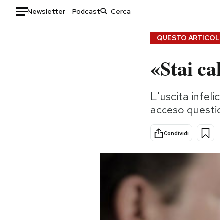
Newsletter
Podcast
Auto
QUESTO ARTICOLO
«Stai ca
HOME
Italia
Moda
L'uscita infel
Mondo
Libri
acceso questi
Politica
Consumismi
Tecnologia
Storie/Idee
Condividi
Internet
Ok Boomer!
Scienza
Media
Cultura
Europa
Economia
Altrecose
Sport
Mondiali calcio 2026