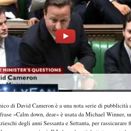
onico di David Cameron è a una nota serie di pubblicità 
a frase «Calm down, dear» è usata da Michael Winner, un
izieschi degli anni Sessanta e Settanta, per rassicurare 