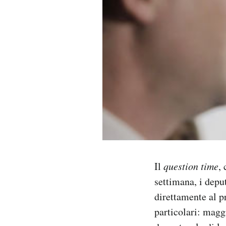
PODCAST
NEWSLETTER
I MIEI PREFERITI
SHOP
CALENDARIO
Il
question time
,
settimana, i dep
AREA PERSONALE
direttamente al p
Area Personale
particolari: magg
Newsletter