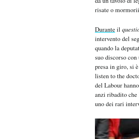
da un tavolo di le
Notifiche mobile
risate o mormorii
Regala il Post
Hai bisogno di aiuto?
Durante
il
questi
Esci
intervento del se
quando la deputat
suo discorso con 
presa in giro, si
listen to the doct
del Labour hanno 
anzi ribadito che
uno dei rari inte