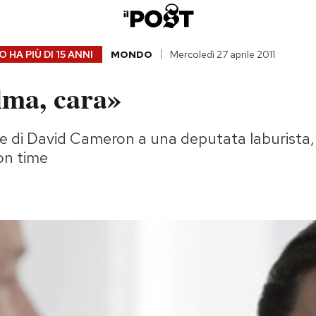
 HA PIÙ DI
15 ANNI
MONDO
Mercoledì 27 aprile 2011
lma, cara»
ice di David Cameron a una deputata laburista
on time