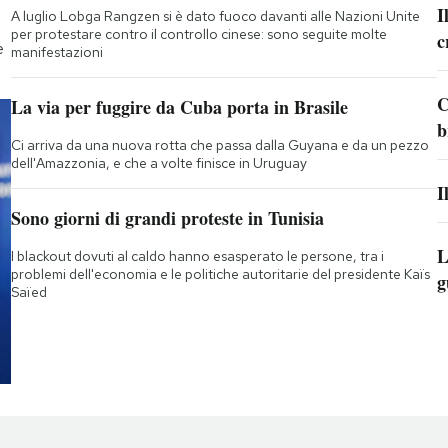
I
A luglio Lobga Rangzen si è dato fuoco davanti alle Nazioni Unite
per protestare contro il controllo cinese: sono seguite molte
c
e
manifestazioni
C
La via per fuggire da Cuba porta in Brasile
b
Ci arriva da una nuova rotta che passa dalla Guyana e da un pezzo
dell'Amazzonia, e che a volte finisce in Uruguay
I
Sono giorni di grandi proteste in Tunisia
L
I blackout dovuti al caldo hanno esasperato le persone, tra i
problemi dell'economia e le politiche autoritarie del presidente Kaïs
g
Saïed