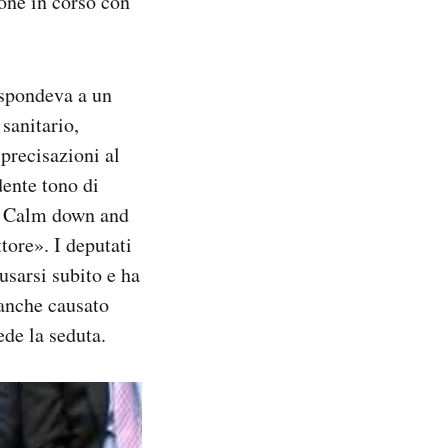
ione in corso con
ispondeva a un
sanitario,
precisazioni al
dente tono di
n. Calm down and
ttore». I deputati
usarsi subito e ha
 anche causato
ede la seduta.