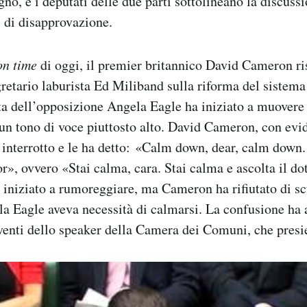
gno, e i deputati delle due parti sottolineano la discuss
 di disapprovazione.
on time
di oggi, il premier britannico David Cameron r
gretario laburista Ed Miliband sulla riforma del sistema 
a dell’opposizione Angela Eagle ha iniziato a muovere 
un tono di voce piuttosto alto. David Cameron, con evi
 è interrotto e le ha detto: «Calm down, dear, calm dow
or», ovvero «Stai calma, cara. Stai calma e ascolta il do
iniziato a rumoreggiare, ma Cameron ha rifiutato di sc
 la Eagle aveva necessità di calmarsi. La confusione ha
rventi dello speaker della Camera dei Comuni, che presi