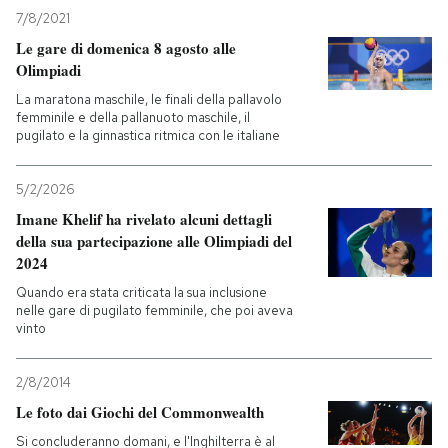
7/8/2021
PODCAST
Le gare di domenica 8 agosto alle
Olimpiadi
La maratona maschile, le finali della pallavolo
NEWSLETTER
femminile e della pallanuoto maschile, il
pugilato e la ginnastica ritmica con le italiane
I MIEI PREFERITI
5/2/2026
Imane Khelif ha rivelato alcuni dettagli
SHOP
della sua partecipazione alle Olimpiadi del
2024
Quando era stata criticata la sua inclusione
CALENDARIO
nelle gare di pugilato femminile, che poi aveva
vinto
AREA PERSONALE
2/8/2014
Le foto dai Giochi del Commonwealth
Entra
Si concluderanno domani, e l'Inghilterra è al