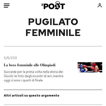
Auto
PUGILATO
FEMMINILE
HOME
Italia
Moda
Mondo
Libri
Politica
Consumismi
6/8/2012
Tecnologia
Storie/Idee
La boxe femminile alle Olimpiadi
Internet
Ok Boomer!
Succede per la prima volta nella storia dei
Scienza
Media
Giochi: le foto degli incontri di ieri, mentre
oggi ci sono i quarti di finale
Cultura
Europa
Economia
Altrecose
Sport
Mondiali calcio 2026
Altri articoli su questo argomento