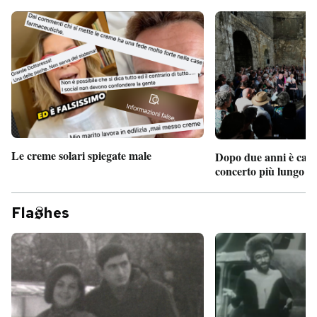
Le creme solari spiegate male
Dopo due anni è camb
concerto più lungo d
Fla
hes