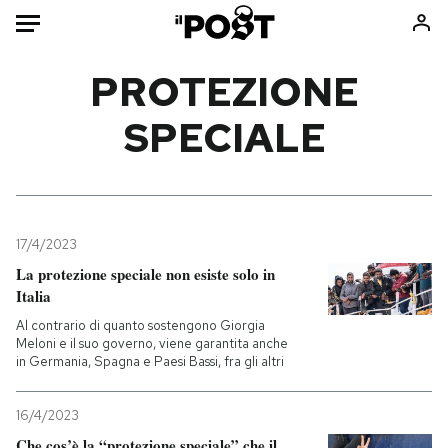
Auto
PROTEZIONE
SPECIALE
HOME
Italia
Moda
Mondo
Libri
Politica
Consumismi
17/4/2023
Tecnologia
Storie/Idee
La protezione speciale non esiste solo in
Internet
Ok Boomer!
Italia
Scienza
Media
Al contrario di quanto sostengono Giorgia
Cultura
Europa
Meloni e il suo governo, viene garantita anche
in Germania, Spagna e Paesi Bassi, fra gli altri
Economia
Altrecose
Sport
Mondiali calcio 2026
16/4/2023
Che cos’è la “protezione speciale” che il