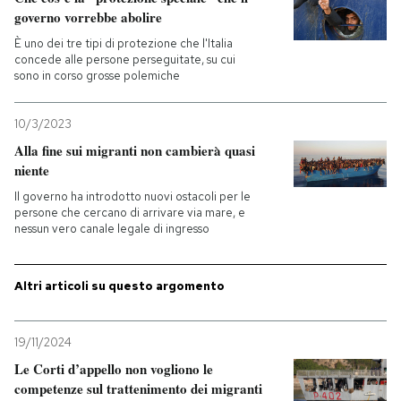
governo vorrebbe abolire
PODCAST
È uno dei tre tipi di protezione che l'Italia
concede alle persone perseguitate, su cui
sono in corso grosse polemiche
NEWSLETTER
10/3/2023
Alla fine sui migranti non cambierà quasi
I MIEI PREFERITI
niente
Il governo ha introdotto nuovi ostacoli per le
persone che cercano di arrivare via mare, e
SHOP
nessun vero canale legale di ingresso
CALENDARIO
Altri articoli su questo argomento
AREA PERSONALE
19/11/2024
Le Corti d’appello non vogliono le
Entra
competenze sul trattenimento dei migranti