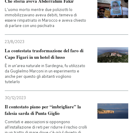
Che storia aveva Abderrahim Fakir
L'uomo morto mentre due poliziotti lo
immobilizzavano aveva debiti, temeva di
essere rimpatriato in Marocco e aveva chiesto
di parlare con uno psichiatra
23/8/2023
La contestata trasformazione del faro di
Capo Figari in un hotel di lusso
È in un'area naturale in Sardegna, fu utilizzato
da Guglielmo Marconi in un esperimento e
anche per questo gli abitanti vogliono
tutelarlo
30/12/2023
Il contestato piano per “imbrigliare” la
falesia sarda di Punta Giglio
Comitati e associazioni si oppongono
all'installazione di reti per ridurre il rischio crolli
in un tratto di mare dove c'è già il divieto di