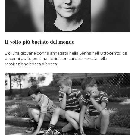
Il volto più baciato del mondo
È di una giovane donna annegata nella Senna nell'Ottocento, da
decenni usato per i manichini con cui ci si esercita nella
respirazione bocca a bocca