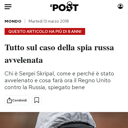
Auto
MONDO
Martedì 13 marzo 2018
QUESTO ARTICOLO HA PIÙ DI
8 ANNI
HOME
Tutto sul caso della spia russa
Italia
Moda
avvelenata
Mondo
Libri
Politica
Consumismi
Chi è Sergei Skripal, come e perché è stato
Tecnologia
Storie/Idee
avvelenato e cosa farà ora il Regno Unito
Internet
Ok Boomer!
contro la Russia, spiegato bene
Scienza
Media
Cultura
Europa
Condividi
Economia
Altrecose
Sport
Mondiali calcio 2026