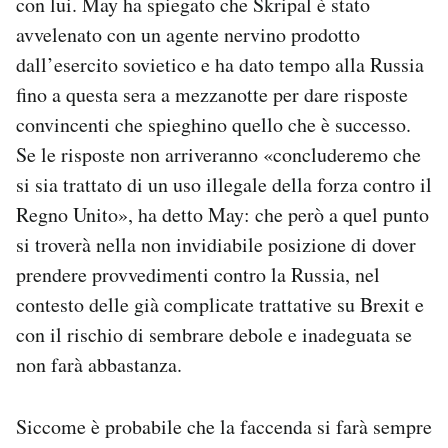
con lui. May ha spiegato che Skripal è stato
Notifiche mobile
avvelenato con un agente nervino prodotto
Regala il Post
dall’esercito sovietico e ha dato tempo alla Russia
Hai bisogno di aiuto?
fino a questa sera a mezzanotte per dare risposte
Esci
convincenti che spieghino quello che è successo.
Se le risposte non arriveranno «concluderemo che
si sia trattato di un uso illegale della forza contro il
Regno Unito», ha detto May: che però a quel punto
si troverà nella non invidiabile posizione di dover
prendere provvedimenti contro la Russia, nel
contesto delle già complicate trattative su Brexit e
con il rischio di sembrare debole e inadeguata se
non farà abbastanza.
Siccome è probabile che la faccenda si farà sempre