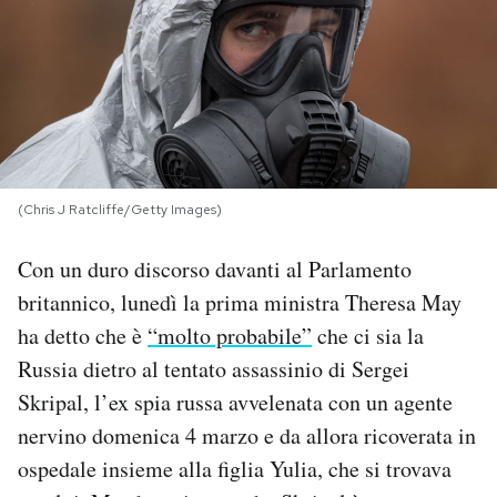
PODCAST
NEWSLETTER
I MIEI PREFERITI
(Chris J Ratcliffe/Getty Images)
SHOP
Con un duro discorso davanti al Parlamento
britannico, lunedì la prima ministra Theresa May
ha detto che è
“molto probabile”
che ci sia la
CALENDARIO
Russia dietro al tentato assassinio di Sergei
Skripal, l’ex spia russa avvelenata con un agente
AREA PERSONALE
nervino domenica 4 marzo e da allora ricoverata in
Area Personale
ospedale insieme alla figlia Yulia, che si trovava
Newsletter