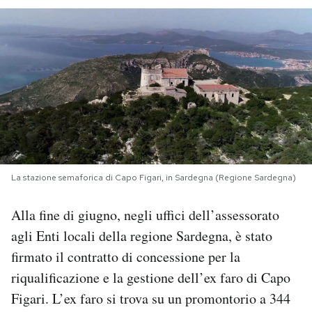
PODCAST
NEWSLETTER
I MIEI PREFERITI
SHOP
La stazione semaforica di Capo Figari, in Sardegna (Regione Sardegna)
CALENDARIO
Alla fine di giugno, negli uffici dell’assessorato
agli Enti locali della regione Sardegna, è stato
firmato il contratto di concessione per la
AREA PERSONALE
riqualificazione e la gestione dell’ex faro di Capo
Area Personale
Figari. L’ex faro si trova su un promontorio a 344
Newsletter