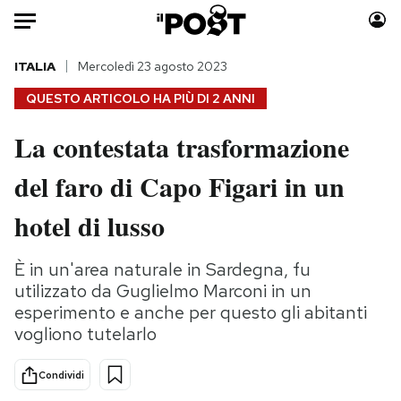
Auto
ITALIA
Mercoledì 23 agosto 2023
QUESTO ARTICOLO HA PIÙ DI
2 ANNI
HOME
La contestata trasformazione
Italia
Moda
del faro di Capo Figari in un
Mondo
Libri
Politica
Consumismi
hotel di lusso
Tecnologia
Storie/Idee
Internet
Ok Boomer!
È in un'area naturale in Sardegna, fu
Scienza
Media
utilizzato da Guglielmo Marconi in un
Cultura
Europa
esperimento e anche per questo gli abitanti
vogliono tutelarlo
Economia
Altrecose
Sport
Mondiali calcio 2026
Condividi