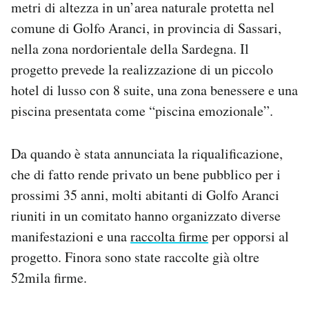
metri di altezza in un’area naturale protetta nel
Notifiche mobile
comune di Golfo Aranci, in provincia di Sassari,
Regala il Post
nella zona nordorientale della Sardegna. Il
Hai bisogno di aiuto?
Esci
progetto prevede la realizzazione di un piccolo
hotel di lusso con 8 suite, una zona benessere e una
piscina presentata come “piscina emozionale”.
Da quando è stata annunciata la riqualificazione,
che di fatto rende privato un bene pubblico per i
prossimi 35 anni, molti abitanti di Golfo Aranci
riuniti in un comitato hanno organizzato diverse
manifestazioni e una
raccolta firme
per opporsi al
progetto. Finora sono state raccolte già oltre
52mila firme.