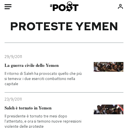
Auto
PROTESTE YEMEN
HOME
Italia
Moda
Mondo
Libri
29/9/2011
Politica
Consumismi
La guerra civile dello Yemen
Tecnologia
Storie/Idee
Il ritorno di Saleh ha provocato quello che più
si temeva: i due eserciti combattono nella
Internet
Ok Boomer!
capitale
Scienza
Media
Cultura
Europa
23/9/2011
Economia
Altrecose
Saleh è tornato in Yemen
Sport
Mondiali calcio 2026
Il presidente è tornato tre mesi dopo
l'attentato, e ora si temono nuove repressioni
violente delle proteste