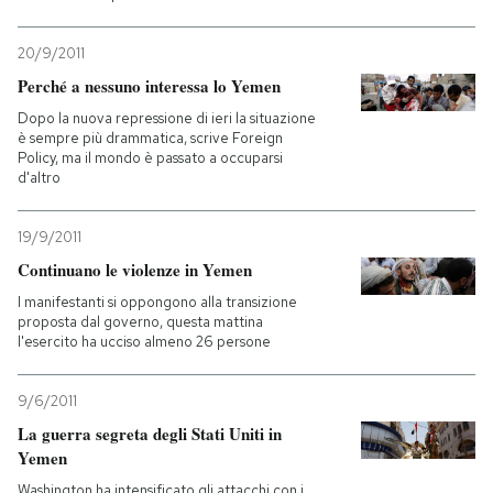
PODCAST
20/9/2011
Perché a nessuno interessa lo Yemen
NEWSLETTER
Dopo la nuova repressione di ieri la situazione
è sempre più drammatica, scrive Foreign
Policy, ma il mondo è passato a occuparsi
d'altro
I MIEI PREFERITI
19/9/2011
SHOP
Continuano le violenze in Yemen
I manifestanti si oppongono alla transizione
proposta dal governo, questa mattina
CALENDARIO
l'esercito ha ucciso almeno 26 persone
9/6/2011
AREA PERSONALE
La guerra segreta degli Stati Uniti in
Entra
Yemen
Washington ha intensificato gli attacchi con i