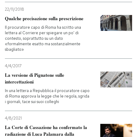
22/11/2018
PODCAST
Qualche precisazione sulla prescrizione
Il procuratore capo di Roma ha scritto una
NEWSLETTER
lettera al Corriere per spiegare un po' di
contesto, soprattutto su un dato
«formalmente esatto ma sostanzialmente
sbagliato»
I MIEI PREFERITI
4/4/2017
SHOP
La versione di Pignatone sulle
intercettazioni
In una lettera a Repubblica il procuratore capo
CALENDARIO
di Roma approva la legge che le regola, sgrida
i giornali, tace sui suoi colleghi
AREA PERSONALE
4/8/2021
Entra
La Corte di Cassazione ha confermato la
radiazione di Luca Palamara dalla