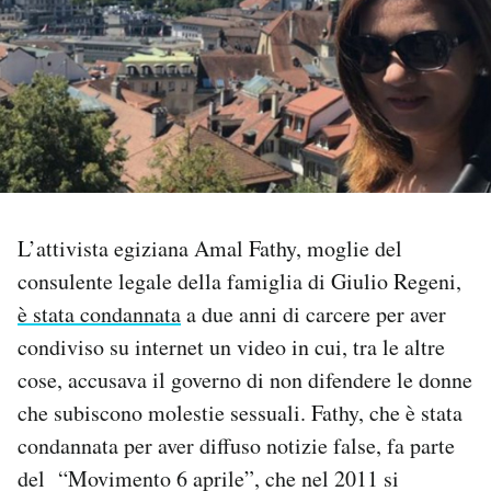
PODCAST
NEWSLETTER
I MIEI PREFERITI
L’attivista egiziana Amal Fathy, moglie del
SHOP
consulente legale della famiglia di Giulio Regeni,
è stata condannata
a due anni di carcere per aver
CALENDARIO
condiviso su internet un video in cui, tra le altre
cose, accusava il governo di non difendere le donne
AREA PERSONALE
che subiscono molestie sessuali. Fathy, che è stata
condannata per aver diffuso notizie false, fa parte
Area Personale
del “Movimento 6 aprile”, che nel 2011 si
Newsletter