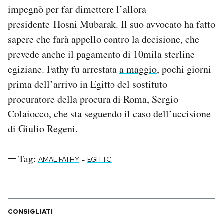
impegnò per far dimettere l’allora
Notifiche mobile
Regala il Post
presidente Hosni Mubarak. Il suo avvocato ha fatto
Hai bisogno di aiuto?
sapere che farà appello contro la decisione, che
Esci
prevede anche il pagamento di 10mila sterline
egiziane. Fathy fu arrestata
a maggio
, pochi giorni
prima dell’arrivo in Egitto del sostituto
procuratore della procura di Roma, Sergio
Colaiocco, che sta seguendo il caso dell’uccisione
di Giulio Regeni.
Tag:
-
AMAL FATHY
EGITTO
CONSIGLIATI