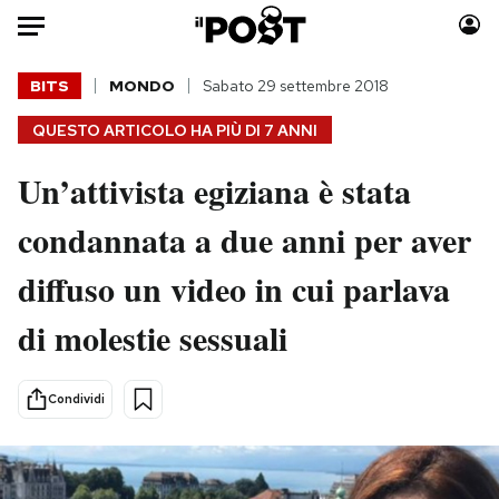
Auto
BITS
MONDO
Sabato 29 settembre 2018
QUESTO ARTICOLO HA PIÙ DI
7 ANNI
HOME
Un’attivista egiziana è stata
Italia
Moda
Mondo
Libri
condannata a due anni per aver
Politica
Consumismi
diffuso un video in cui parlava
Tecnologia
Storie/Idee
Internet
Ok Boomer!
di molestie sessuali
Scienza
Media
Cultura
Europa
Condividi
Economia
Altrecose
Sport
Mondiali calcio 2026