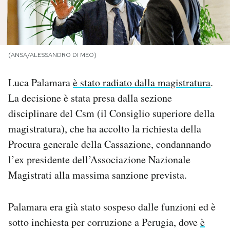
PODCAST
NEWSLETTER
(ANSA/ALESSANDRO DI MEO)
Luca Palamara
è stato radiato dalla magistratura
.
I MIEI PREFERITI
La decisione è stata presa dalla sezione
disciplinare del Csm (il Consiglio superiore della
SHOP
magistratura), che ha accolto la richiesta della
Procura generale della Cassazione, condannando
CALENDARIO
l’ex presidente dell’Associazione Nazionale
Magistrati alla massima sanzione prevista.
AREA PERSONALE
Palamara era già stato sospeso dalle funzioni ed è
Area Personale
sotto inchiesta per corruzione a Perugia, dove
è
Newsletter