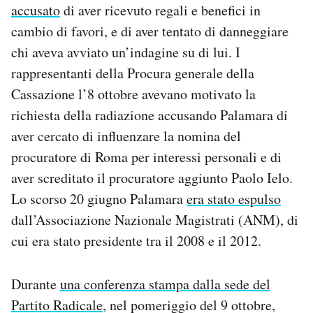
accusato
di aver ricevuto regali e benefici in
Notifiche mobile
cambio di favori, e di aver tentato di danneggiare
Regala il Post
Hai bisogno di aiuto?
chi aveva avviato un’indagine su di lui. I
Esci
rappresentanti della Procura generale della
Cassazione l’8 ottobre avevano motivato la
richiesta della radiazione accusando Palamara di
aver cercato di influenzare la nomina del
procuratore di Roma per interessi personali e di
aver screditato il procuratore aggiunto Paolo Ielo.
Lo scorso 20 giugno Palamara
era stato espulso
dall’Associazione Nazionale Magistrati (ANM), di
cui era stato presidente tra il 2008 e il 2012.
Durante
una conferenza stampa dalla sede del
Partito Radicale
, nel pomeriggio del 9 ottobre,