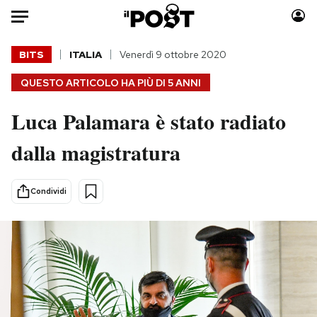
Auto
BITS
ITALIA
Venerdì 9 ottobre 2020
QUESTO ARTICOLO HA PIÙ DI
5 ANNI
HOME
Luca Palamara è stato radiato
Italia
Moda
Mondo
Libri
dalla magistratura
Politica
Consumismi
Tecnologia
Storie/Idee
Condividi
Internet
Ok Boomer!
Scienza
Media
Cultura
Europa
Economia
Altrecose
Sport
Mondiali calcio 2026