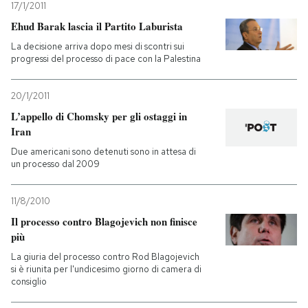
17/1/2011
Ehud Barak lascia il Partito Laburista
PODCAST
La decisione arriva dopo mesi di scontri sui
progressi del processo di pace con la Palestina
NEWSLETTER
20/1/2011
L’appello di Chomsky per gli ostaggi in
I MIEI PREFERITI
Iran
Due americani sono detenuti sono in attesa di
SHOP
un processo dal 2009
11/8/2010
CALENDARIO
Il processo contro Blagojevich non finisce
più
AREA PERSONALE
La giuria del processo contro Rod Blagojevich
si è riunita per l'undicesimo giorno di camera di
consiglio
Entra