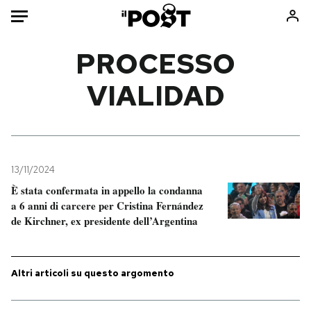
Auto
PROCESSO
VIALIDAD
HOME
Italia
Moda
Mondo
Libri
Politica
Consumismi
13/11/2024
Tecnologia
Storie/Idee
È stata confermata in appello la condanna
Internet
Ok Boomer!
a 6 anni di carcere per Cristina Fernández
Scienza
Media
de Kirchner, ex presidente dell’Argentina
Cultura
Europa
Economia
Altrecose
Altri articoli su questo argomento
Sport
Mondiali calcio 2026