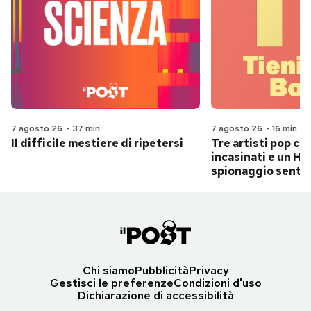
7 agosto 26
-
37 min
7 agosto 26
-
16 min
Il difficile mestiere di ripetersi
Tre artisti pop ch
incasinati e un Hit
spionaggio senti
Chi siamo
Pubblicità
Privacy
Gestisci le preferenze
Condizioni d'uso
Dichiarazione di accessibilità