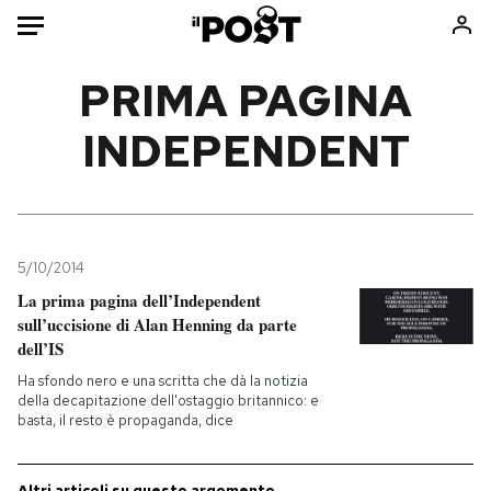
Auto
PRIMA PAGINA
INDEPENDENT
HOME
Italia
Moda
Mondo
Libri
Politica
Consumismi
5/10/2014
Tecnologia
Storie/Idee
La prima pagina dell’Independent
Internet
Ok Boomer!
sull’uccisione di Alan Henning da parte
Scienza
Media
dell’IS
Cultura
Europa
Ha sfondo nero e una scritta che dà la notizia
della decapitazione dell'ostaggio britannico: e
Economia
Altrecose
basta, il resto è propaganda, dice
Sport
Mondiali calcio 2026
Altri articoli su questo argomento