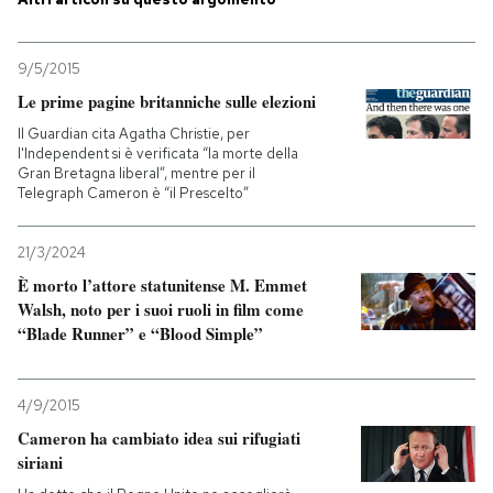
PODCAST
9/5/2015
Le prime pagine britanniche sulle elezioni
NEWSLETTER
Il Guardian cita Agatha Christie, per
l'Independent si è verificata “la morte della
Gran Bretagna liberal”, mentre per il
I MIEI PREFERITI
Telegraph Cameron è “il Prescelto”
21/3/2024
SHOP
È morto l’attore statunitense M. Emmet
Walsh, noto per i suoi ruoli in film come
“Blade Runner” e “Blood Simple”
CALENDARIO
AREA PERSONALE
4/9/2015
Cameron ha cambiato idea sui rifugiati
Entra
siriani