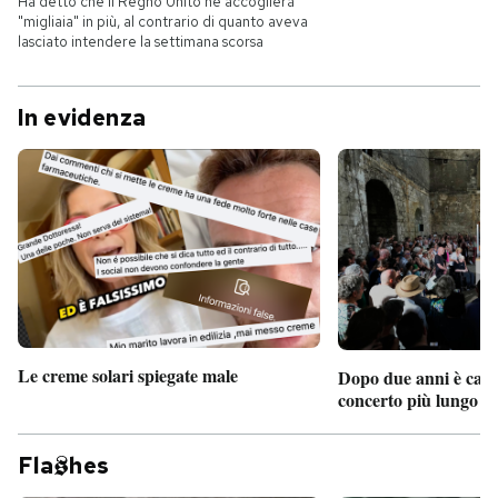
Ha detto che il Regno Unito ne accoglierà
"migliaia" in più, al contrario di quanto aveva
lasciato intendere la settimana scorsa
In evidenza
Le creme solari spiegate male
Dopo due anni è camb
concerto più lungo d
Fla
hes