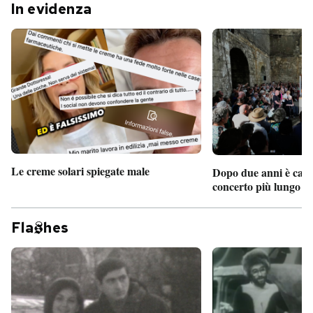
In evidenza
Le creme solari spiegate male
Dopo due anni è camb
concerto più lungo d
Fla
hes