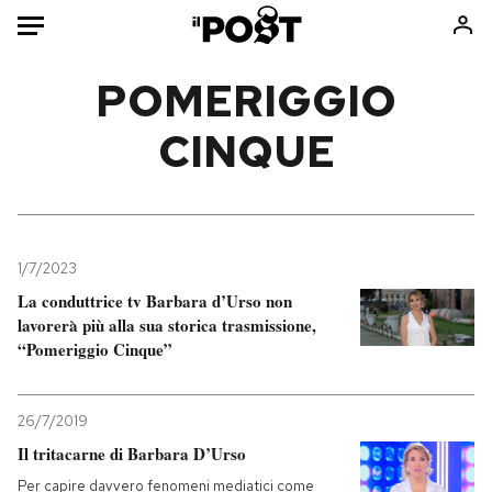
Auto
POMERIGGIO
CINQUE
HOME
Italia
Moda
Mondo
Libri
Politica
Consumismi
1/7/2023
Tecnologia
Storie/Idee
La conduttrice tv Barbara d’Urso non
Internet
Ok Boomer!
lavorerà più alla sua storica trasmissione,
Scienza
Media
“Pomeriggio Cinque”
Cultura
Europa
Economia
Altrecose
26/7/2019
Sport
Mondiali calcio 2026
Il tritacarne di Barbara D’Urso
Per capire davvero fenomeni mediatici come