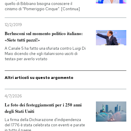
quello di Bibbiano bisogna conoscere il
cinismo di "Pomeriggio Cinque". [Continua]
PODCAST
12/2/2019
NEWSLETTER
Berlusconi sul momento politico italiano:
«Siete tutti pazzi!»
A Canale 5 ha fatto una sfuriata contro Luigi Di
I MIEI PREFERITI
Maio dicendo che «gli italiani sono usciti di
testa» per averlo votato
SHOP
Altri articoli su questo argomento
CALENDARIO
4/7/2026
Le foto dei festeggiamenti per i 250 anni
AREA PERSONALE
degli Stati Uniti
La firma della Dichiarazione d’indipendenza
Entra
del 1776 è stata celebrata con eventi e parate
in tutto il paese