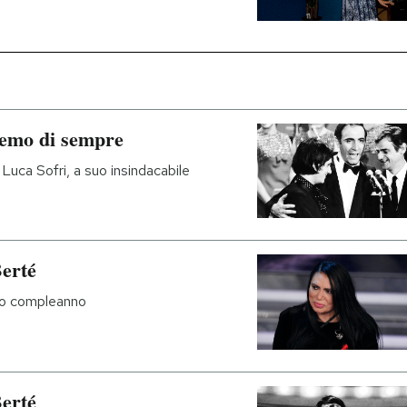
remo di sempre
 Luca Sofri, a suo insindacabile
erté
imo compleanno
erté