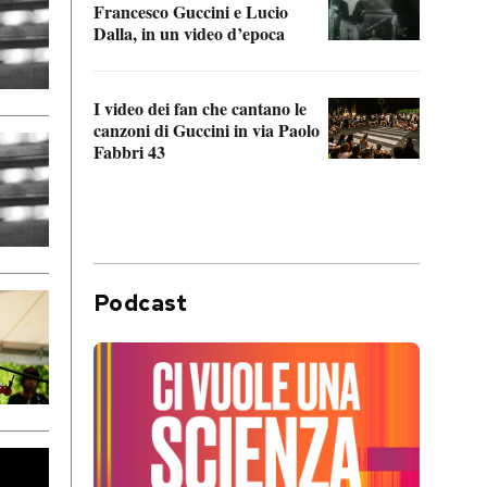
Francesco Guccini e Lucio
“Loco
Dalla, in un video d’epoca
Franc
I video dei fan che cantano le
Il de
canzoni di Guccini in via Paolo
Edoar
Fabbri 43
cappi
Podcast