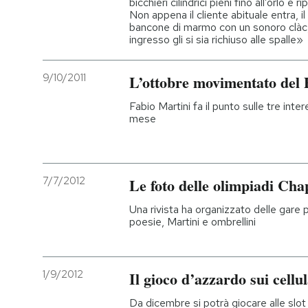
bicchieri cilindrici pieni fino all’orlo e 
Non appena il cliente abituale entra, il
bancone di marmo con un sonoro clàc, 
ingresso gli si sia richiuso alle spalle»
9/10/2011
L’ottobre movimentato del
Fabio Martini fa il punto sulle tre int
mese
7/7/2012
Le foto delle olimpiadi Ch
Una rivista ha organizzato delle gare p
poesie, Martini e ombrellini
1/9/2012
Il gioco d’azzardo sui cellul
Da dicembre si potrà giocare alle slo