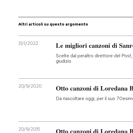
PODCAST
Altri articoli su questo argomento
NEWSLETTER
31/1/2022
Le migliori canzoni di San
I MIEI PREFERITI
Scelte dal peraltro direttore del Post,
giudizio
SHOP
20/9/2020
Otto canzoni di Loredana B
CALENDARIO
Da riascoltare oggi, per il suo 70es
AREA PERSONALE
Entra
20/9/2015
Otto canzoni di Loredana B