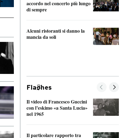
accordo nel concerto più lungo
di sempre
Il ci
parla
Alcuni ristoranti si danno la
nessu
mancia da soli
Fla
hes
Il video di Francesco Guccini
Sulla
con l’eskimo «a Santa Lucia»
vorti
nel 1965
veder
Il particolare rapporto tra
La ve