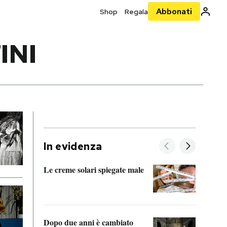
Abbonati
Shop
Regala
INI
In evidenza
Le creme solari spiegate male
FitAc
guerr
Dopo due anni è cambiato
A cos