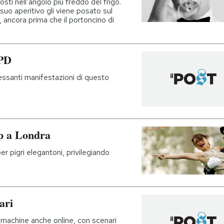
riposti nell’angolo più freddo del frigo.
 suo aperitivo gli viene posato sul
ancora prima che il portoncino di
 PD
eressanti manifestazioni di questo
ap a Londra
er pigri elegantoni, privilegiando
ari
t machine anche online, con scenari