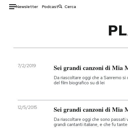
Newsletter
Podcast
Auto
PL
HOME
Italia
Moda
Mondo
Libri
Politica
Consumismi
7/2/2019
Sei grandi canzoni di Mia 
Tecnologia
Storie/Idee
Da riascoltare oggi che a Sanremo si 
Internet
Ok Boomer!
del film biografico su di lei
Scienza
Media
Cultura
Europa
Economia
Altrecose
12/5/2015
Sei grandi canzoni di Mia 
Sport
Mondiali calcio 2026
Da riascoltare oggi che sono passati v
grandi cantanti italiane, e che fu tant