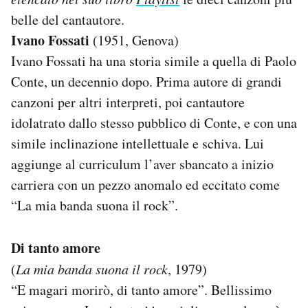
Notifiche mobile
belle del cantautore.
Regala il Post
Ivano Fossati
(1951, Genova)
Hai bisogno di aiuto?
Ivano Fossati ha una storia simile a quella di Paolo
Esci
Conte, un decennio dopo. Prima autore di grandi
canzoni per altri interpreti, poi cantautore
idolatrato dallo stesso pubblico di Conte, e con una
simile inclinazione intellettuale e schiva. Lui
aggiunge al curriculum l’aver sbancato a inizio
carriera con un pezzo anomalo ed eccitato come
“La mia banda suona il rock”.
Di tanto amore
(
La mia banda suona il rock
, 1979)
“E magari morirò, di tanto amore”. Bellissimo