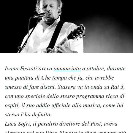
PODCAST
NEWSLETTER
I MIEI PREFERITI
Ivano Fossati aveva
annunciato
a ottobre, durante
SHOP
una puntata di
Che tempo che fa
, che avrebbe
smesso di fare dischi. Stasera va in onda su Rai 3,
CALENDARIO
con uno speciale dello stesso programma ricco di
ospiti, il suo addio ufficiale alla musica, come lui
AREA PERSONALE
stesso l’ha definito.
Luca Sofri, il peraltro direttore del Post, aveva
Area Personale
Newsletter
elencato nel suo libro
Playlist
le dieci canzoni più