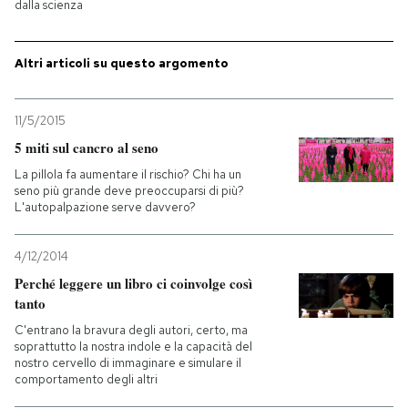
dalla scienza
PODCAST
Altri articoli su questo argomento
NEWSLETTER
11/5/2015
5 miti sul cancro al seno
I MIEI PREFERITI
La pillola fa aumentare il rischio? Chi ha un
seno più grande deve preoccuparsi di più?
L'autopalpazione serve davvero?
SHOP
4/12/2014
CALENDARIO
Perché leggere un libro ci coinvolge così
tanto
C'entrano la bravura degli autori, certo, ma
AREA PERSONALE
soprattutto la nostra indole e la capacità del
nostro cervello di immaginare e simulare il
Entra
comportamento degli altri