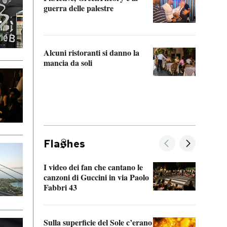
“Odis
guerra delle palestre
Che s
strum
Alcuni ristoranti si danno la
mancia da soli
Fla
hes
I video dei fan che cantano le
Il de
canzoni di Guccini in via Paolo
Edoar
Fabbri 43
cappi
Sulla superficie del Sole c’erano
Il fi