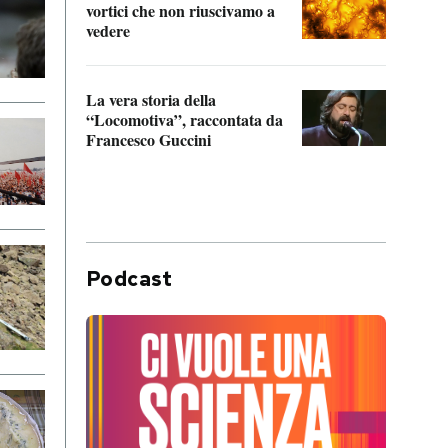
vortici che non riuscivamo a
facen
vedere
dentr
La vera storia della
Il vi
“Locomotiva”, raccontata da
inseg
Francesco Guccini
Khers
Podcast