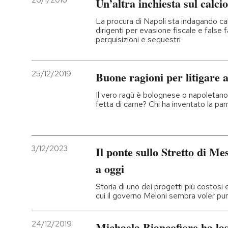
26/1/2016
Un’altra inchiesta sul calcio
PODCAST
La procura di Napoli sta indagando calc
dirigenti per evasione fiscale e false f
perquisizioni e sequestri
NEWSLETTER
25/12/2019
Buone ragioni per litigare a
I MIEI PREFERITI
Il vero ragù è bolognese o napoletano?
fetta di carne? Chi ha inventato la par
SHOP
3/12/2023
Il ponte sullo Stretto di Me
CALENDARIO
a oggi
Storia di uno dei progetti più costosi e
AREA PERSONALE
cui il governo Meloni sembra voler pu
Entra
24/12/2019
Michaela Biancofiore ha las