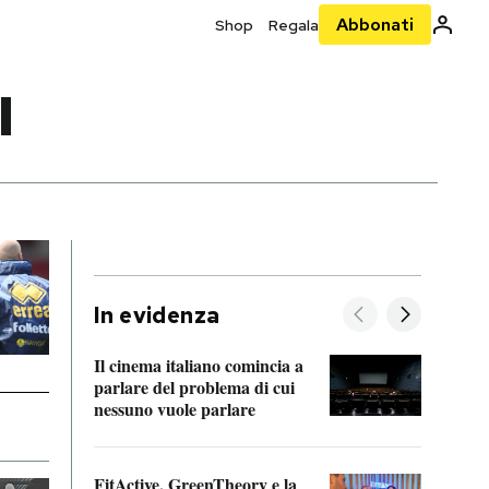
Abbonati
Shop
Regala
I
In evidenza
Il cinema italiano comincia a
A cos
parlare del problema di cui
nessuno vuole parlare
Cosa 
FitActive, GreenTheory e la