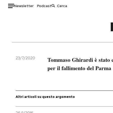
Newsletter
Podcast
Auto
HOME
Italia
Moda
Mondo
Libri
Politica
Consumismi
23/7/2020
Tommaso Ghirardi è stato 
Tecnologia
Storie/Idee
per il fallimento del Parma
Internet
Ok Boomer!
Scienza
Media
Cultura
Europa
Economia
Altrecose
Altri articoli su questo argomento
Sport
Mondiali calcio 2026