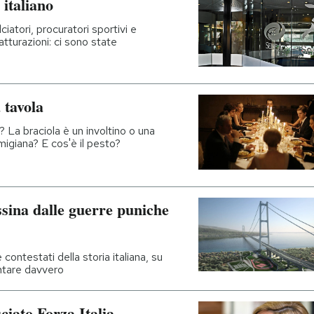
 italiano
iatori, procuratori sportivi e
atturazioni: ci sono state
 tavola
 La braciola è un involtino o una
migiana? E cos'è il pesto?
ssina dalle guerre puniche
 contestati della storia italiana, su
ntare davvero
ciato Forza Italia