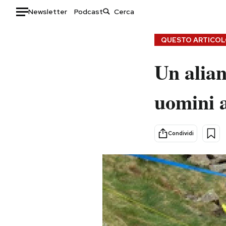
Newsletter
Podcast
Auto
QUESTO ARTICOLO
HOME
Un alian
Italia
Moda
uomini 
Mondo
Libri
Politica
Consumismi
Tecnologia
Storie/Idee
Condividi
Internet
Ok Boomer!
Scienza
Media
Cultura
Europa
Economia
Altrecose
Sport
Mondiali calcio 2026