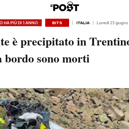
 HA PIÙ DI
1 ANNO
BITS
ITALIA
Lunedì 23 giugno
te è precipitato in Trentin
a bordo sono morti