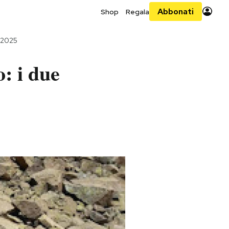
Abbonati
Shop
Regala
 2025
o: i due