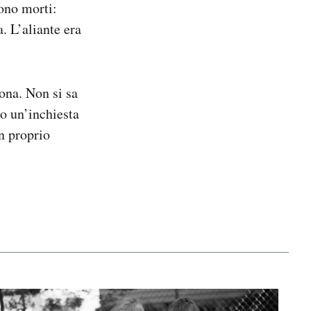
ono morti:
. L’aliante era
zona. Non si sa
to un’inchiesta
n proprio