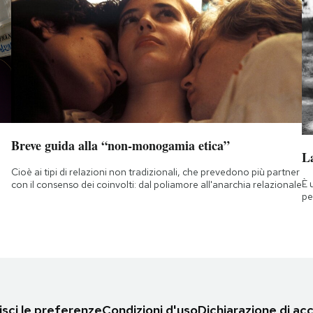
Breve guida alla “non-monogamia etica”
La
Cioè ai tipi di relazioni non tradizionali, che prevedono più partner
È 
con il consenso dei coinvolti: dal poliamore all'anarchia relazionale
pe
sci le preferenze
Condizioni d'uso
Dichiarazione di acc