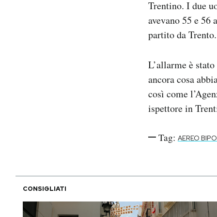
Trentino. I due u
Notifiche mobile
avevano 55 e 56 a
Regala il Post
partito da Trento.
Hai bisogno di aiuto?
Esci
L’allarme è stato
ancora cosa abbia
così come l’Agenz
ispettore in Trent
Tag:
AEREO BIP
CONSIGLIATI