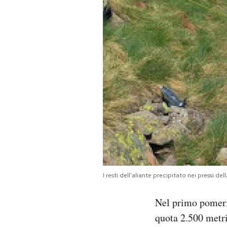
PODCAST
NEWSLETTER
I MIEI PREFERITI
SHOP
CALENDARIO
I resti dell'aliante precipitato nei press
AREA PERSONALE
Nel primo pomeri
Area Personale
quota 2.500 metri
Newsletter