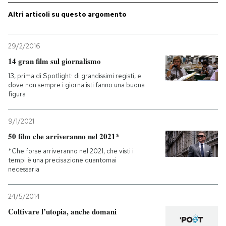
Altri articoli su questo argomento
PODCAST
29/2/2016
NEWSLETTER
14 gran film sul giornalismo
13, prima di Spotlight: di grandissimi registi, e
dove non sempre i giornalisti fanno una buona
I MIEI PREFERITI
figura
SHOP
9/1/2021
50 film che arriveranno nel 2021*
*Che forse arriveranno nel 2021, che visti i
CALENDARIO
tempi è una precisazione quantomai
necessaria
AREA PERSONALE
24/5/2014
Entra
Coltivare l’utopia, anche domani