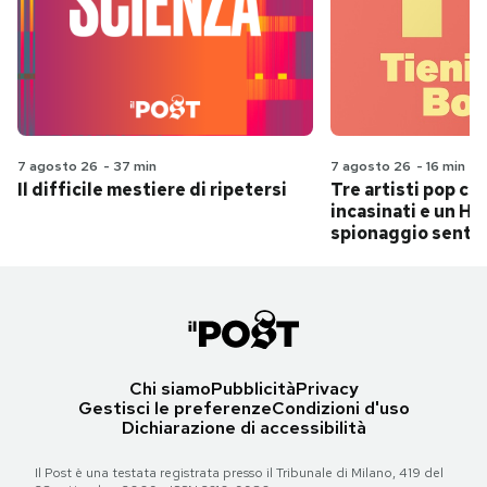
7 agosto 26
-
37 min
7 agosto 26
-
16 min
Il difficile mestiere di ripetersi
Tre artisti pop ch
incasinati e un Hit
spionaggio senti
Chi siamo
Pubblicità
Privacy
Gestisci le preferenze
Condizioni d'uso
Dichiarazione di accessibilità
Il Post è una testata registrata presso il Tribunale di Milano, 419 del