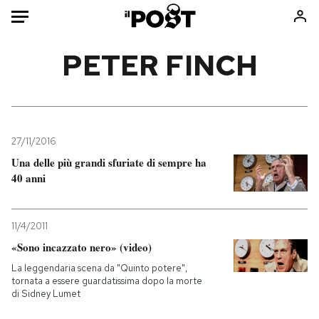
Auto
PETER FINCH
HOME
Italia
Moda
Mondo
Libri
27/11/2016
Politica
Consumismi
Una delle più grandi sfuriate di sempre ha
40 anni
Tecnologia
Storie/Idee
Internet
Ok Boomer!
Scienza
Media
11/4/2011
Cultura
Europa
«Sono incazzato nero» (video)
Economia
Altrecose
La leggendaria scena da "Quinto potere",
tornata a essere guardatissima dopo la morte
Sport
Mondiali calcio 2026
di Sidney Lumet