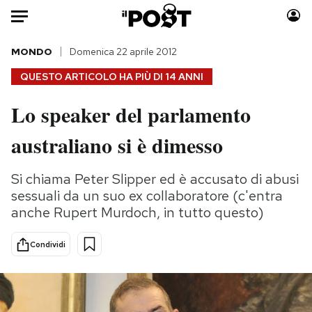
Auto
MONDO
Domenica 22 aprile 2012
QUESTO ARTICOLO HA PIÙ DI
14 ANNI
HOME
Lo speaker del parlamento
Italia
Moda
australiano si è dimesso
Mondo
Libri
Politica
Consumismi
Si chiama Peter Slipper ed è accusato di abusi
Tecnologia
Storie/Idee
sessuali da un suo ex collaboratore (c'entra
Internet
Ok Boomer!
anche Rupert Murdoch, in tutto questo)
Scienza
Media
Cultura
Europa
Condividi
Economia
Altrecose
Sport
Mondiali calcio 2026