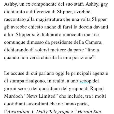
Ashby, un ex componente del suo staff. Ashby, gay
Notifiche mobile
dichiarato a differenza di Slipper, avrebbe
Regala il Post
Hai bisogno di aiuto?
raccontato alla magistratura che una volta Slipper
Esci
gli avrebbe chiesto anche di farsi la doccia davanti
a lui. Slipper si è dichiarato innocente ma si è
comunque dimesso da presidente della Camera,
dichiarando di volersi mettere da parte “fino a
quando non verrà chiarita la mia posizione”.
Le accuse di cui parlano oggi le principali agenzie
di stampa risalgono, in realtà, a uno
scoop
dei
giorni scorsi dei quotidiani del gruppo di Rupert
Murdoch “News Limited” che include, tra i molti
quotidiani australiani che ne fanno parte,
l’
Australian
, il
Daily Telegraph
e l’
Herald Sun
.