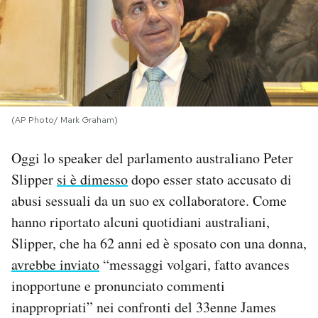
PODCAST
NEWSLETTER
(AP Photo/ Mark Graham)
I MIEI PREFERITI
Oggi lo speaker del parlamento australiano Peter
SHOP
Slipper
si è dimesso
dopo esser stato accusato di
abusi sessuali da un suo ex collaboratore. Come
CALENDARIO
hanno riportato alcuni quotidiani australiani,
Slipper, che ha 62 anni ed è sposato con una donna,
avrebbe inviato
AREA PERSONALE
“messaggi volgari, fatto avances
inopportune e pronunciato commenti
Area Personale
inappropriati” nei confronti del 33enne James
Newsletter