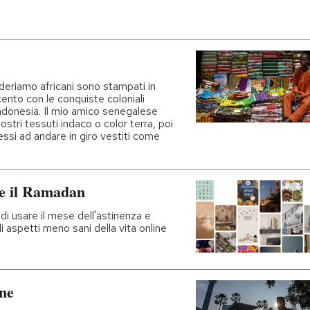
deriamo africani sono stampati in
cento con le conquiste coloniali
Indonesia. Il mio amico senegalese
tri tessuti indaco o color terra, poi
messi ad andare in giro vestiti come
te il Ramadan
 usare il mese dell'astinenza e
li aspetti meno sani della vita online
ene