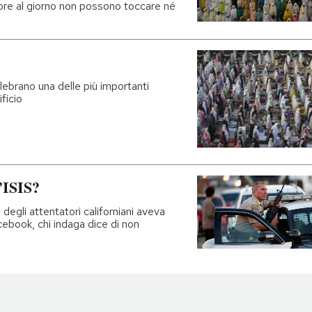
ore al giorno non possono toccare né
elebrano una delle più importanti
ificio
’ISIS?
li attentatori californiani aveva
cebook, chi indaga dice di non