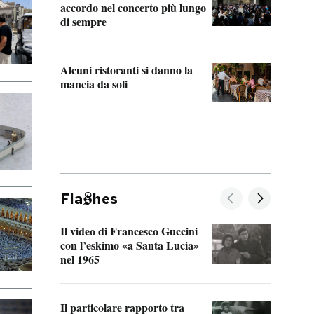
accordo nel concerto più lungo
di sempre
Il ci
parla
Alcuni ristoranti si danno la
nessu
mancia da soli
Fla
hes
Il video di Francesco Guccini
Sulla
con l’eskimo «a Santa Lucia»
vorti
nel 1965
veder
Il particolare rapporto tra
La ve