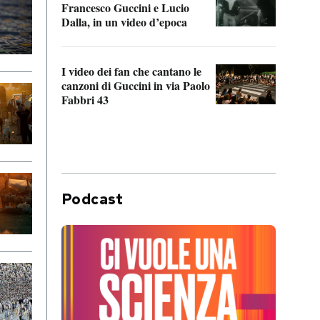
Francesco Guccini e Lucio
“Loco
Dalla, in un video d’epoca
Franc
I video dei fan che cantano le
Il de
canzoni di Guccini in via Paolo
Edoar
Fabbri 43
cappi
Podcast