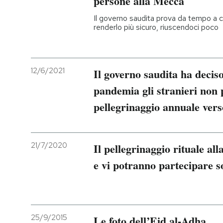
persone alla Mecca
Il governo saudita prova da tempo a ce
PODCAST
renderlo più sicuro, riuscendoci poco
NEWSLETTER
12/6/2021
Il governo saudita ha deciso
I MIEI PREFERITI
pandemia gli stranieri non 
pellegrinaggio annuale ver
SHOP
21/7/2020
Il pellegrinaggio rituale all
CALENDARIO
e vi potranno partecipare s
AREA PERSONALE
Entra
25/9/2015
Le foto dell’Eid al-Adha