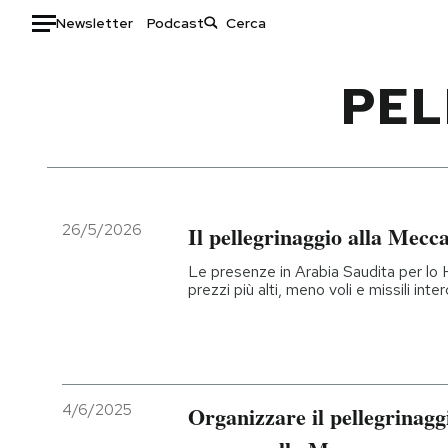
Newsletter
Podcast
Auto
PEL
HOME
Italia
Moda
Mondo
Libri
Politica
Consumismi
26/5/2026
Il pellegrinaggio alla Mecc
Tecnologia
Storie/Idee
Le presenze in Arabia Saudita per lo 
Internet
Ok Boomer!
prezzi più alti, meno voli e missili inte
Scienza
Media
Cultura
Europa
Economia
Altrecose
Sport
Mondiali calcio 2026
4/6/2025
Organizzare il pellegrinaggi