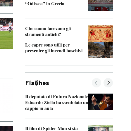
“Odissea” in Grecia
vedi 
Che suono facevano gli
strumenti antichi?
Le capre sono utili per
prevenire gli incendi boschivi
Fla
hes
Il deputato di Futuro Nazionale
La pl
Edoardo Ziello ha sventolato un
da P
cappio in aula
La de
Il film di Spider-Man si sta