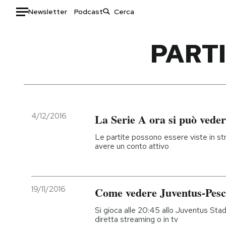
Newsletter
Podcast
Auto
PARTI
HOME
Italia
Moda
Mondo
Libri
Politica
Consumismi
4/12/2016
La Serie A ora si può vede
Tecnologia
Storie/Idee
Le partite possono essere viste in str
Internet
Ok Boomer!
avere un conto attivo
Scienza
Media
Cultura
Europa
Economia
Altrecose
19/11/2016
Come vedere Juventus-Pesca
Sport
Mondiali calcio 2026
Si gioca alle 20:45 allo Juventus Stadi
diretta streaming o in tv