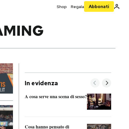
Abbonati
Shop
Regala
EAMING
In evidenza
A cosa serve una scena di sesso?
La “I
bolog
Cosa hanno pensato di
Se sa