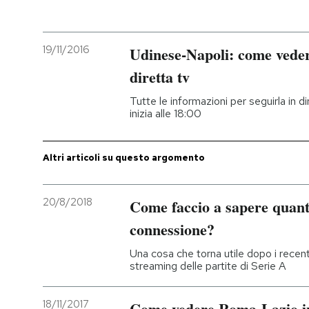
PODCAST
19/11/2016
Udinese-Napoli: come veder
diretta tv
NEWSLETTER
Tutte le informazioni per seguirla in di
inizia alle 18:00
I MIEI PREFERITI
Altri articoli su questo argomento
SHOP
20/8/2018
Come faccio a sapere quant
CALENDARIO
connessione?
Una cosa che torna utile dopo i recen
AREA PERSONALE
streaming delle partite di Serie A
Entra
18/11/2017
Come vedere Roma-Lazio in