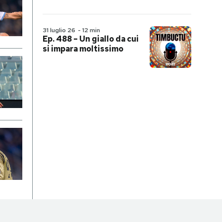
31 luglio 26
-
12 min
Ep. 488 – Un giallo da cui
si impara moltissimo