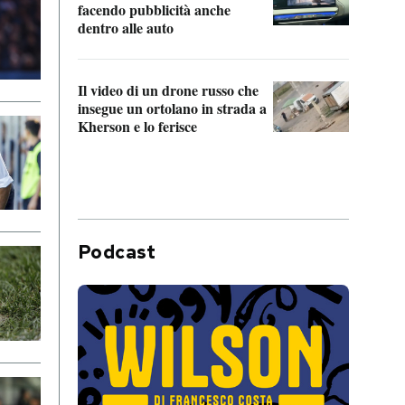
Franc
facendo pubblicità anche
dello
dentro alle auto
Una 
Il video di un drone russo che
statun
insegue un ortolano in strada a
afric
Kherson e lo ferisce
Podcast