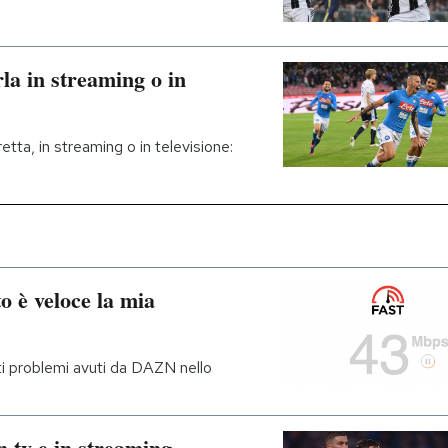
la in streaming o in
retta, in streaming o in televisione:
o è veloce la mia
ti problemi avuti da DAZN nello
 tv e in streaming