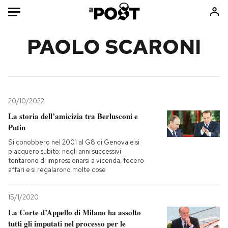
Auto
PAOLO SCARONI
HOME
Italia
Moda
Mondo
Libri
20/10/2022
Politica
Consumismi
La storia dell’amicizia tra Berlusconi e
Putin
Tecnologia
Storie/Idee
Si conobbero nel 2001 al G8 di Genova e si
Internet
Ok Boomer!
piacquero subito: negli anni successivi
Scienza
Media
tentarono di impressionarsi a vicenda, fecero
affari e si regalarono molte cose
Cultura
Europa
Economia
Altrecose
15/1/2020
Sport
Mondiali calcio 2026
La Corte d’Appello di Milano ha assolto
tutti gli imputati nel processo per le