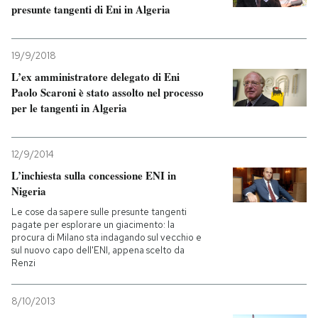
presunte tangenti di Eni in Algeria
PODCAST
19/9/2018
L’ex amministratore delegato di Eni
NEWSLETTER
Paolo Scaroni è stato assolto nel processo
per le tangenti in Algeria
I MIEI PREFERITI
12/9/2014
SHOP
L’inchiesta sulla concessione ENI in
Nigeria
Le cose da sapere sulle presunte tangenti
CALENDARIO
pagate per esplorare un giacimento: la
procura di Milano sta indagando sul vecchio e
sul nuovo capo dell'ENI, appena scelto da
AREA PERSONALE
Renzi
Entra
8/10/2013