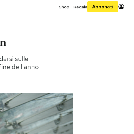
Abbonati
Shop
Regala
an
arsi sulle
 fine dell'anno