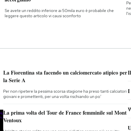
Pe
ne
Se avete un reddito inferiore ai 50mila euro è probabile che
l'
leggere questo articolo vi causi sconforto
La Fiorentina sta facendo un calciomercato atipico per
I
la Serie A
I
Per non ripetere la pessima scorsa stagione ha preso tanti calciatori
giovani e promettenti, per una volta rischiando un po’
W
La prima volta del Tour de France femminile sul Mont
Ventoux
U