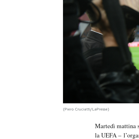
PODCAST
NEWSLETTER
I MIEI PREFERITI
SHOP
CALENDARIO
(Piero Cruciatti/LaPresse)
AREA PERSONALE
Martedì mattina s
Area Personale
la UEFA – l’organ
Newsletter