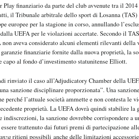
r Play finanziario da parte del club avvenute tra il 2014
fatti, il Tribunale arbitrale dello sport di Losanna (TA
ppe europee per la stagione in corso, annullando l’esclus
alla UEFA per le violazioni accertate. Secondo il TAS,
non aveva considerato alcuni elementi rilevanti della v
garanzie finanziarie fornite dalla nuova proprietà, la so
 capo al fondo d’investimento statunitense Elliott.
di rinviato il caso all’Adjudicatory Chamber della UE
 una sanzione disciplinare proporzionata”. Una sanzione
e perché l’attuale società ammette e non contesta le vi
ecedente proprietà. La UEFA dovrà quindi stabilire la g
e indiscrezioni, la sanzione dovrebbe corrispondere a un
essere trattenuto dai futuri premi di partecipazione al
anza
ritieni possibili
anche delle limitazioni accessorie