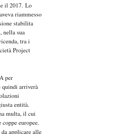
 e il 2017. Lo
S) aveva riammesso
ione stabilita
 nella sua
icenda, tra i
cietà Project
FA per
 quindi arriverà
olazioni
iusta entità.
a multa, il cui
le coppe europee.
 da applicare alle