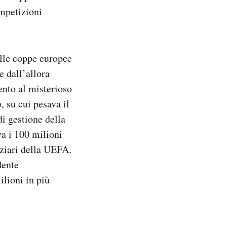
ompetizioni
alle coppe europee
e dall’allora
ento al misterioso
, su cui pesava il
i gestione della
a i 100 milioni
nziari della UEFA.
dente
ilioni in più