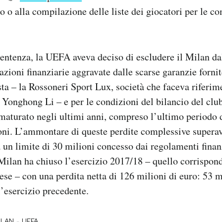
to o alla compilazione delle liste dei giocatori per le c
entenza, la UEFA aveva deciso di escludere il Milan d
azioni finanziarie aggravate dalle scarse garanzie fornit
sta – la Rossoneri Sport Lux, società che faceva riferim
e Yonghong Li – e per le condizioni del bilancio del club
 maturato negli ultimi anni, compreso l’ultimo periodo d
oni. L’ammontare di queste perdite complessive superav
 a un limite di 30 milioni concesso dai regolamenti fina
Milan ha chiuso l’esercizio 2017/18 – quello corrispon
nese – con una perdita netta di 126 milioni di euro: 53 m
l’esercizio precedente.
-
ILAN
UEFA