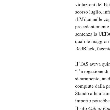
violazioni del Fai
Notifiche mobile
Regala il Post
scorso luglio, in
Hai bisogno di aiuto?
il Milan nelle co
Esci
precedentemente d
sentenza la UEFA 
quali le maggiori 
RedBlack, facente
Il TAS aveva quin
“l’irrogazione di
sicuramente, anch
compiute dalla pr
Stando alle ultim
importo potrebbe 
Il sito
Calcio Fin