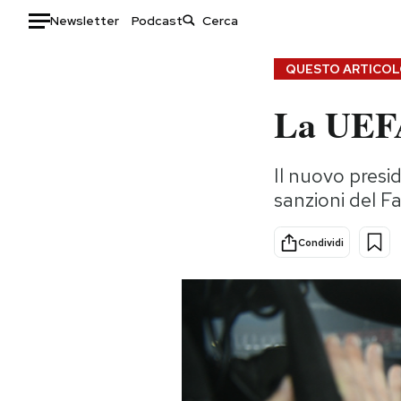
Newsletter
Podcast
Auto
QUESTO ARTICOLO
La UEFA 
HOME
Italia
Moda
Il nuovo presi
Mondo
Libri
sanzioni del Fa
Politica
Consumismi
Tecnologia
Storie/Idee
Condividi
Internet
Ok Boomer!
Scienza
Media
Cultura
Europa
Economia
Altrecose
Sport
Mondiali calcio 2026