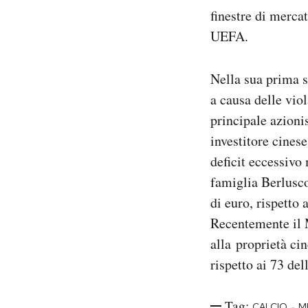
finestre di merca
UEFA.
Nella sua prima s
a causa delle viol
principale azioni
investitore cines
deficit eccessivo
famiglia Berlusc
di euro, rispetto
Recentemente il 
alla proprietà ci
rispetto ai 73 del
Tag:
-
CALCIO
M