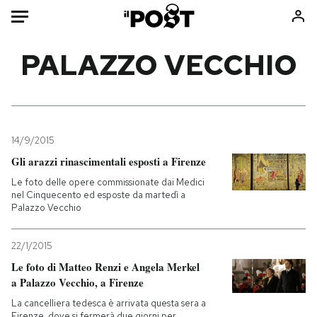
Auto
PALAZZO VECCHIO
HOME
Italia
Moda
Mondo
Libri
14/9/2015
Politica
Consumismi
Gli arazzi rinascimentali esposti a Firenze
Tecnologia
Storie/Idee
Le foto delle opere commissionate dai Medici
nel Cinquecento ed esposte da martedì a
Internet
Ok Boomer!
Palazzo Vecchio
Scienza
Media
Cultura
Europa
22/1/2015
Economia
Altrecose
Le foto di Matteo Renzi e Angela Merkel
a Palazzo Vecchio, a Firenze
Sport
Mondiali calcio 2026
La cancelliera tedesca è arrivata questa sera a
Firenze, dove si fermerà due giorni per