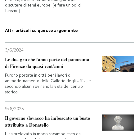
discutere di temi europei (e fare un po' di
turismo)
PODCAST
Altri articoli su questo argomento
NEWSLETTER
3/6/2024
I MIEI PREFERITI
Le due gru che fanno parte del panorama
di Firenze da quasi vent’anni
SHOP
Furono portate in città per i lavori di
ammodernamento delle Gallerie degli Uffizi, e
secondo alcuni rovinano la vista del centro
storico
CALENDARIO
9/6/2025
AREA PERSONALE
Il governo slovacco ha imboscato un busto
attribuito a Donatello
Entra
L'ha prelevato in modo rocambolesco dal