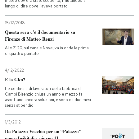
museo dov'era stato scoperto, rifiutandosi a
lungo di dire dove l'aveva portato
15/12/2018
Questa sera c’è il documentario su
Firenze di Matteo Renzi
Alle 21.20, sul canale Nove, va in onda la prima
di quattro puntate
4/12/2022
E la Gkn?
Le centinaia di lavoratori della fabbrica di
Campi Bisenzio chiusa un anno e mezzo fa
aspettano ancora soluzioni, e sono da due mesi
senza stipendio
1/3/2012
Da Palazzo Vecchio per un “Palazzo”
nuovo [wikitalia, giorno 1]