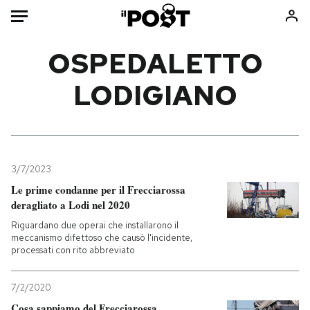
Auto
OSPEDALETTO
LODIGIANO
HOME
Italia
Moda
Mondo
Libri
Politica
Consumismi
3/7/2023
Tecnologia
Storie/Idee
Le prime condanne per il Frecciarossa
Internet
Ok Boomer!
deragliato a Lodi nel 2020
Scienza
Media
Riguardano due operai che installarono il
Cultura
Europa
meccanismo difettoso che causò l'incidente,
processati con rito abbreviato
Economia
Altrecose
Sport
Mondiali calcio 2026
7/2/2020
Cosa sappiamo del Frecciarossa