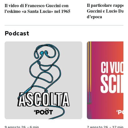
Il particolare rappor
Il video di Francesco Guccini con
Guccini e Lucio Dalla
l’eskimo «a Santa Lucia» nel 1965
d’epoca
Podcast
9 agosto 26
-
6 min
7 agosto 26
-
37 min