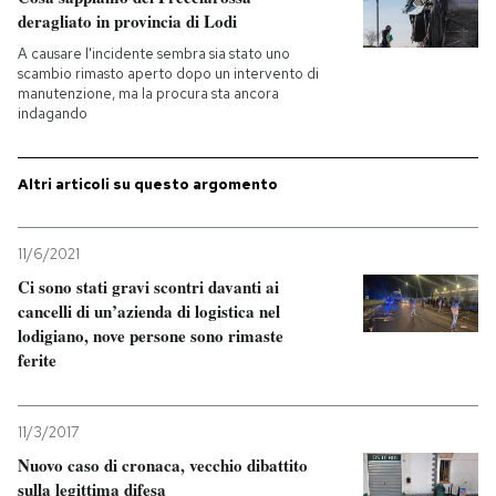
deragliato in provincia di Lodi
PODCAST
A causare l'incidente sembra sia stato uno
scambio rimasto aperto dopo un intervento di
manutenzione, ma la procura sta ancora
indagando
NEWSLETTER
Altri articoli su questo argomento
I MIEI PREFERITI
11/6/2021
SHOP
Ci sono stati gravi scontri davanti ai
cancelli di un’azienda di logistica nel
lodigiano, nove persone sono rimaste
CALENDARIO
ferite
AREA PERSONALE
11/3/2017
Entra
Nuovo caso di cronaca, vecchio dibattito
sulla legittima difesa