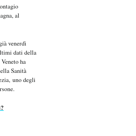
contagio
agna, al
già venerdì
ltimi dati della
e Veneto ha
ella Sanità
ezia, uno degli
rsone.
s?