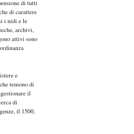
ensione di tutti
che di carattere
 i nidi e le
teche, archivi,
gono attivi sono
L’ordinanza
istere e
 che temono di
ngestionare il
cerca di
genze, il 1500,