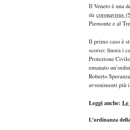
Notifiche mobile
Il Veneto è una de
Regala il Post
da
coronavirus 
Hai bisogno di aiuto?
Piemonte e al Tr
Esci
Il primo caso è s
scorso: finora i c
Protezione Civile
emanato un’ordina
Roberto Speranza,
avvenimenti più i
Leggi anche:
Le 
L’ordinanza dell