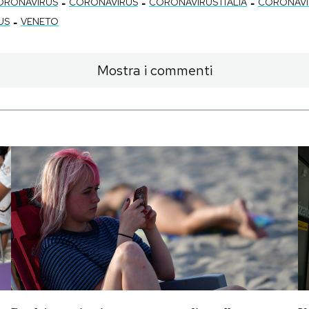
-
-
-
ORONAVIRUS
CORONAVIRUS
CORONAVIRUS ITALIA
CORONAVI
-
US
VENETO
Mostra i commenti