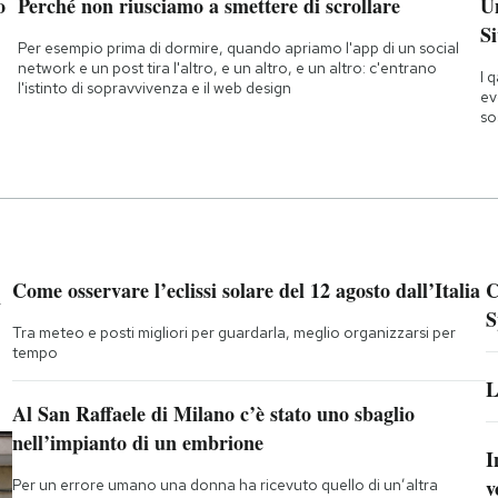
o
Perché non riusciamo a smettere di scrollare
Un
Si
Per esempio prima di dormire, quando apriamo l'app di un social
network e un post tira l'altro, e un altro, e un altro: c'entrano
I 
l'istinto di sopravvivenza e il web design
ev
so
a
Come osservare l’eclissi solare del 12 agosto dall’Italia
C
S
Tra meteo e posti migliori per guardarla, meglio organizzarsi per
tempo
L
Al San Raffaele di Milano c’è stato uno sbaglio
nell’impianto di un embrione
I
v
Per un errore umano una donna ha ricevuto quello di un’altra