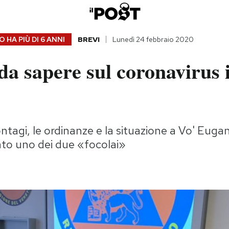
 HA PIÙ DI
6 ANNI
BREVI
Lunedì 24 febbraio 2020
da sapere sul coronavirus 
ontagi, le ordinanze e la situazione a Vo' Euga
ato uno dei due «focolai»