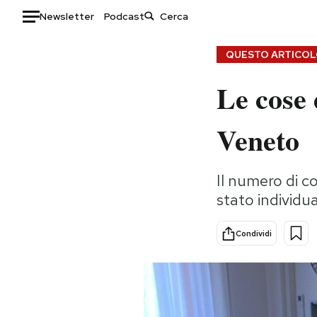
Newsletter
Podcast
Auto
QUESTO ARTICOLO
Le cose 
HOME
Italia
Moda
Veneto
Mondo
Libri
Politica
Consumismi
Il numero di c
Tecnologia
Storie/Idee
stato individu
Internet
Ok Boomer!
Scienza
Media
Condividi
Cultura
Europa
Economia
Altrecose
Sport
Mondiali calcio 2026