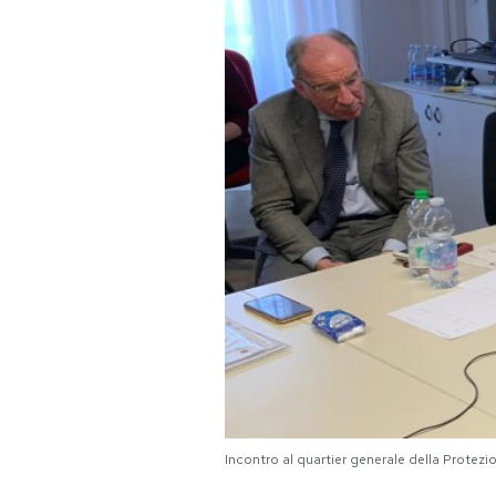
PODCAST
NEWSLETTER
I MIEI PREFERITI
SHOP
CALENDARIO
AREA PERSONALE
Area Personale
Incontro al quartier generale della Protezi
Newsletter