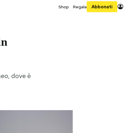
Abbonati
Shop
Regala
in
neo, dove è