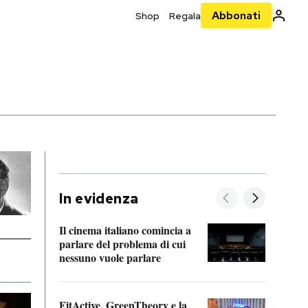
Abbonati
Shop
Regala
In evidenza
Il cinema italiano comincia a
A cos
parlare del problema di cui
nessuno vuole parlare
Cosa 
FitActive, GreenTheory e la