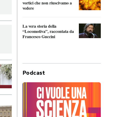
vortici che non riuscivamo a
facen
vedere
dentr
La vera storia della
Il vi
“Locomotiva”, raccontata da
inseg
Francesco Guccini
Khers
Podcast