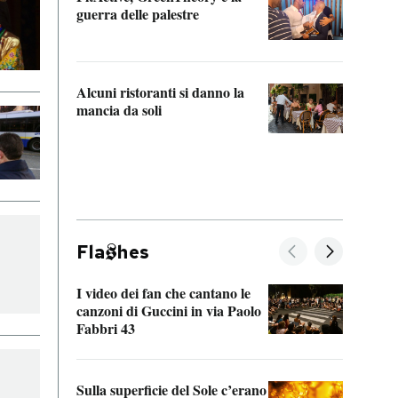
“Odis
guerra delle palestre
Che s
strum
Alcuni ristoranti si danno la
mancia da soli
Fla
hes
I video dei fan che cantano le
Il de
canzoni di Guccini in via Paolo
Edoar
Fabbri 43
cappi
Sulla superficie del Sole c’erano
Il fi