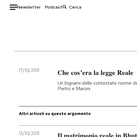
Newsletter
Podcast
Auto
HOME
Italia
Moda
Mondo
Libri
Politica
Consumismi
17/10/2011
Che cos’era la legge Reale
Tecnologia
Storie/Idee
Un bignami delle contestate norme de
Internet
Ok Boomer!
Pietro e Maroni
Scienza
Media
Cultura
Europa
Economia
Altrecose
Altri articoli su questo argomento
Sport
Mondiali calcio 2026
13/10/2011
Il matrimonio reale in Bhu