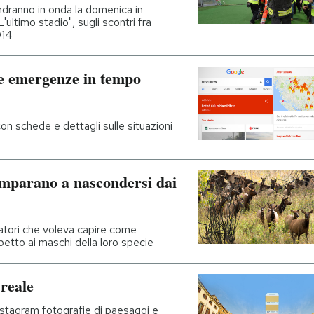
dranno in onda la domenica in
'ultimo stadio", sugli scontri fra
014
le emergenze in tempo
on schede e dettagli sulle situazioni
imparano a nascondersi dai
catori che voleva capire come
petto ai maschi della loro specie
reale
Instagram fotografie di paesaggi e