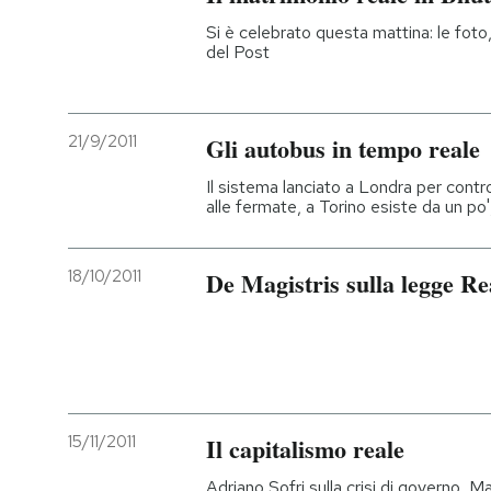
Si è celebrato questa mattina: le foto, 
PODCAST
del Post
NEWSLETTER
21/9/2011
Gli autobus in tempo reale
Il sistema lanciato a Londra per contr
I MIEI PREFERITI
alle fermate, a Torino esiste da un po'
SHOP
18/10/2011
De Magistris sulla legge Re
CALENDARIO
AREA PERSONALE
15/11/2011
Il capitalismo reale
Entra
Adriano Sofri sulla crisi di governo, Ma