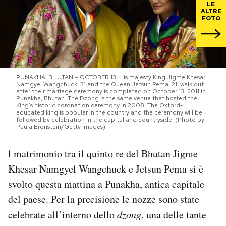
LE
ALTRE
FOTO
PODCAST
NEWSLETTER
PUNAKHA, BHUTAN – OCTOBER 13: His majesty King Jigme Khesar
Namgyel Wangchuck, 31 and the Queen Jetsun Pema, 21, walk out
I MIEI PREFERITI
after their marriage ceremony is completed on October 13, 2011 in
Punakha, Bhutan. The Dzong is the same venue that hosted the
King’s historic coronation ceremony in 2008. The Oxford-
educated king is popular in the country and the ceremony will be
followed by celebration in the capital and countryside. (Photo by
SHOP
Paula Bronstein/Getty Images)
l matrimonio tra il quinto re del Bhutan Jigme
CALENDARIO
Khesar Namgyel Wangchuck e Jetsun Pema si è
svolto questa mattina a Punakha, antica capitale
AREA PERSONALE
del paese. Per la precisione le nozze sono state
Area Personale
celebrate all’interno dello
dzong
, una delle tante
Newsletter