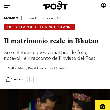
Auto
MONDO
Giovedì 13 ottobre 2011
QUESTO ARTICOLO HA PIÙ DI
14 ANNI
HOME
Il matrimonio reale in Bhutan
Italia
Moda
Mondo
Libri
Si è celebrato questa mattina: le foto,
Politica
Consumismi
notevoli, e il racconto dell'inviato del Post
Tecnologia
Storie/Idee
di
Matteo Miele, Royal University of Bhutan
Internet
Ok Boomer!
Scienza
Media
Condividi
Cultura
Europa
Economia
Altrecose
Sport
Mondiali calcio 2026