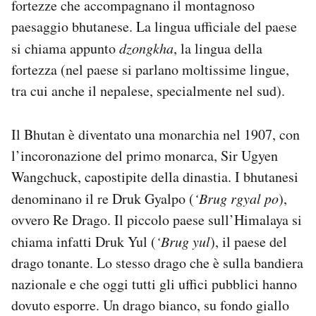
fortezze che accompagnano il montagnoso
Notifiche mobile
paesaggio bhutanese. La lingua ufficiale del paese
Regala il Post
si chiama appunto
dzongkha
, la lingua della
Hai bisogno di aiuto?
Esci
fortezza (nel paese si parlano moltissime lingue,
tra cui anche il nepalese, specialmente nel sud).
Il Bhutan è diventato una monarchia nel 1907, con
l’incoronazione del primo monarca, Sir Ugyen
Wangchuck, capostipite della dinastia. I bhutanesi
denominano il re Druk Gyalpo (
‘Brug rgyal po
),
ovvero Re Drago. Il piccolo paese sull’Himalaya si
chiama infatti Druk Yul (
‘Brug yul
), il paese del
drago tonante. Lo stesso drago che è sulla bandiera
nazionale e che oggi tutti gli uffici pubblici hanno
dovuto esporre. Un drago bianco, su fondo giallo