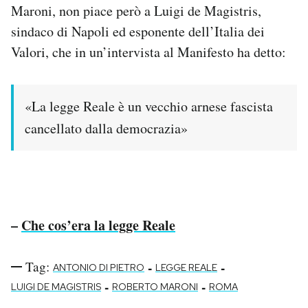
Maroni, non piace però a Luigi de Magistris,
PODCAST
sindaco di Napoli ed esponente dell’Italia dei
Valori, che in un’intervista al Manifesto ha detto:
NEWSLETTER
«La legge Reale è un vecchio arnese fascista
I MIEI PREFERITI
cancellato dalla democrazia»
SHOP
CALENDARIO
–
Che cos’era la legge Reale
AREA PERSONALE
Tag:
-
-
ANTONIO DI PIETRO
LEGGE REALE
Area Personale
-
-
LUIGI DE MAGISTRIS
ROBERTO MARONI
ROMA
Newsletter