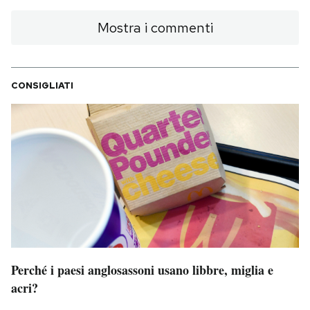
Notifiche mobile
Mostra i commenti
Regala il Post
Hai bisogno di aiuto?
Esci
CONSIGLIATI
Perché i paesi anglosassoni usano libbre, miglia e
acri?