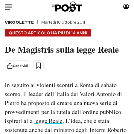
Auto
VIRGOLETTE
Martedì 18 ottobre 2011
QUESTO ARTICOLO HA PIÙ DI
14 ANNI
HOME
De Magistris sulla legge Reale
Italia
Moda
Mondo
Libri
Condividi
Politica
Consumismi
Tecnologia
Storie/Idee
In seguito ai violenti scontri a Roma di sabato
Internet
Ok Boomer!
scorso, il leader dell’Italia dei Valori Antonio di
Scienza
Media
Pietro ha proposto di creare una nuova serie di
Cultura
Europa
provvedimenti per la tutela dell’ordine pubblico
Economia
Altrecose
Sport
Mondiali calcio 2026
ispirati alla
legge Reale
. L’idea, che è stata
sostenuta anche dal ministro degli Interni Roberto