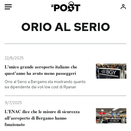
Auto
ORIO AL SERIO
HOME
Italia
Moda
Mondo
Libri
22/8/2025
Politica
Consumismi
L’unico grande aeroporto italiano che
quest’anno ha avuto meno passeggeri
Tecnologia
Storie/Idee
Orio al Serio a Bergamo sta mostrando quanto
Internet
Ok Boomer!
sia dipendente dai voli low cost di Ryanair
Scienza
Media
Cultura
Europa
9/7/2025
Economia
Altrecose
L’ENAC dice che le misure di sicurezza
Sport
Mondiali calcio 2026
all’aeroporto di Bergamo hanno
funzionato