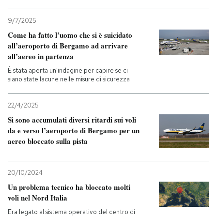
PODCAST
9/7/2025
Come ha fatto l’uomo che si è suicidato
all’aeroporto di Bergamo ad arrivare
NEWSLETTER
all’aereo in partenza
È stata aperta un'indagine per capire se ci
siano state lacune nelle misure di sicurezza
I MIEI PREFERITI
22/4/2025
SHOP
Si sono accumulati diversi ritardi sui voli
da e verso l’aeroporto di Bergamo per un
aereo bloccato sulla pista
CALENDARIO
20/10/2024
AREA PERSONALE
Un problema tecnico ha bloccato molti
voli nel Nord Italia
Entra
Era legato al sistema operativo del centro di