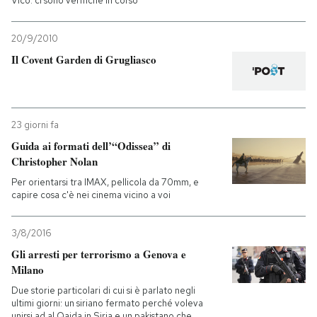
Vico: ci sono verifiche in corso
20/9/2010
Il Covent Garden di Grugliasco
23 giorni fa
Guida ai formati dell’“Odissea” di
Christopher Nolan
Per orientarsi tra IMAX, pellicola da 70mm, e
capire cosa c'è nei cinema vicino a voi
3/8/2016
Gli arresti per terrorismo a Genova e
Milano
Due storie particolari di cui si è parlato negli
ultimi giorni: un siriano fermato perché voleva
unirsi ad al Qaida in Siria e un pakistano che