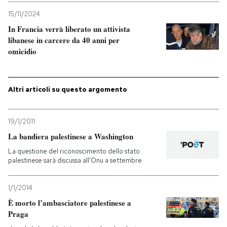
15/11/2024
PODCAST
In Francia verrà liberato un attivista
libanese in carcere da 40 anni per
omicidio
NEWSLETTER
I MIEI PREFERITI
Altri articoli su questo argomento
SHOP
19/1/2011
La bandiera palestinese a Washington
La questione del riconoscimento dello stato
CALENDARIO
palestinese sarà discussa all’Onu a settembre
AREA PERSONALE
1/1/2014
È morto l’ambasciatore palestinese a
Entra
Praga