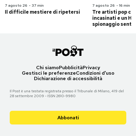
7 agosto 26
-
37 min
7 agosto 26
-
16 min
Il difficile mestiere di ripetersi
Tre artisti pop ch
incasinati e un Hit
spionaggio senti
Chi siamo
Pubblicità
Privacy
Gestisci le preferenze
Condizioni d'uso
Dichiarazione di accessibilità
Il Post è una testata registrata presso il Tribunale di Milano, 419 del
28 settembre 2009 - ISSN 2610-9980
Abbonati