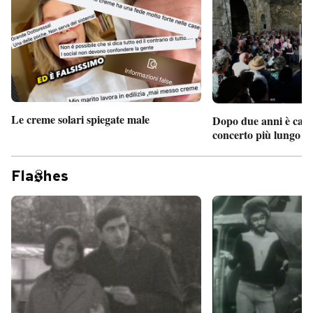
Le creme solari spiegate male
Dopo due anni è camb
concerto più lungo d
Fla
hes