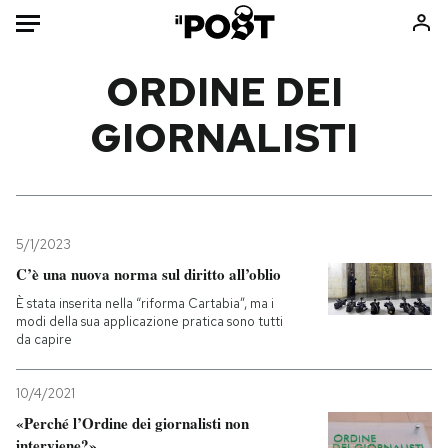
Auto
ORDINE DEI
GIORNALISTI
HOME
Italia
Moda
Mondo
Libri
Politica
Consumismi
5/1/2023
Tecnologia
Storie/Idee
C’è una nuova norma sul diritto all’oblio
Internet
Ok Boomer!
È stata inserita nella “riforma Cartabia”, ma i
Scienza
Media
modi della sua applicazione pratica sono tutti
da capire
Cultura
Europa
Economia
Altrecose
10/4/2021
Sport
Mondiali calcio 2026
«Perché l’Ordine dei giornalisti non
interviene?»