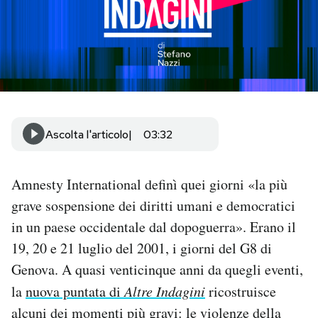
PODCAST
NEWSLETTER
I MIEI PREFERITI
Ascolta l'articolo
03:32
SHOP
Amnesty International definì quei giorni «la più
grave sospensione dei diritti umani e democratici
CALENDARIO
in un paese occidentale dal dopoguerra». Erano il
19, 20 e 21 luglio del 2001, i giorni del G8 di
AREA PERSONALE
Genova. A quasi venticinque anni da quegli eventi,
la
nuova puntata di
Altre Indagini
ricostruisce
Area Personale
alcuni dei momenti più gravi: le violenze della
Newsletter