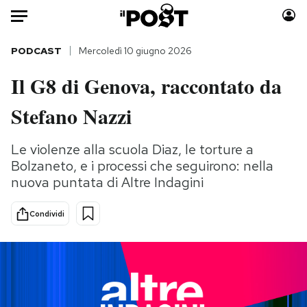
Auto
PODCAST
Mercoledì 10 giugno 2026
Il G8 di Genova, raccontato da
HOME
Stefano Nazzi
Italia
Moda
Mondo
Libri
Le violenze alla scuola Diaz, le torture a
Politica
Consumismi
Bolzaneto, e i processi che seguirono: nella
Tecnologia
Storie/Idee
nuova puntata di Altre Indagini
Internet
Ok Boomer!
Scienza
Media
Condividi
Cultura
Europa
Economia
Altrecose
Sport
Mondiali calcio 2026