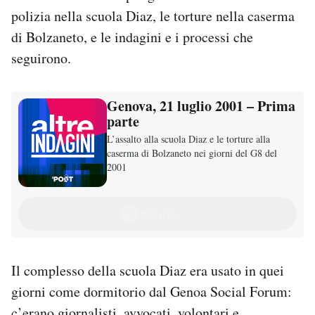
Notifiche mobile
polizia nella scuola Diaz, le torture nella caserma
Regala il Post
di Bolzaneto, e le indagini e i processi che
Hai bisogno di aiuto?
seguirono.
Esci
Genova, 21 luglio 2001 – Prima
parte
L’assalto alla scuola Diaz e le torture alla
caserma di Bolzaneto nei giorni del G8 del
2001
40 min
Il complesso della scuola Diaz era usato in quei
giorni come dormitorio dal Genoa Social Forum:
c’erano giornalisti, avvocati, volontari e