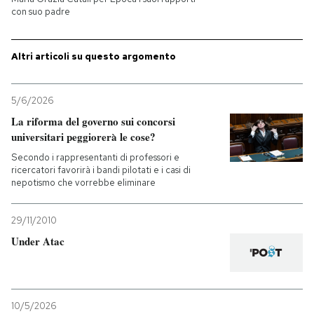
con suo padre
PODCAST
Altri articoli su questo argomento
NEWSLETTER
5/6/2026
La riforma del governo sui concorsi
I MIEI PREFERITI
universitari peggiorerà le cose?
Secondo i rappresentanti di professori e
SHOP
ricercatori favorirà i bandi pilotati e i casi di
nepotismo che vorrebbe eliminare
CALENDARIO
29/11/2010
Under Atac
AREA PERSONALE
Entra
10/5/2026