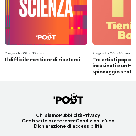
7 agosto 26
-
37 min
7 agosto 26
-
16 min
Il difficile mestiere di ripetersi
Tre artisti pop ch
incasinati e un Hit
spionaggio senti
Chi siamo
Pubblicità
Privacy
Gestisci le preferenze
Condizioni d'uso
Dichiarazione di accessibilità