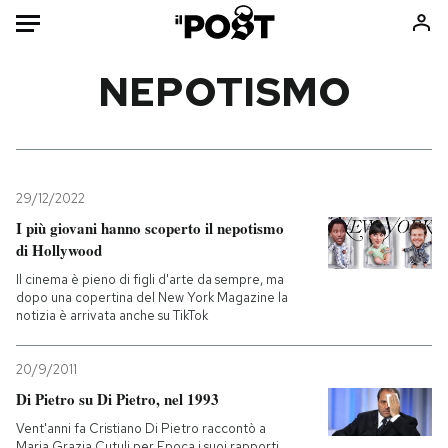
Auto
NEPOTISMO
HOME
Italia
Moda
Mondo
Libri
29/12/2022
Politica
Consumismi
I più giovani hanno scoperto il nepotismo
di Hollywood
Tecnologia
Storie/Idee
Il cinema è pieno di figli d'arte da sempre, ma
Internet
Ok Boomer!
dopo una copertina del New York Magazine la
Scienza
Media
notizia è arrivata anche su TikTok
Cultura
Europa
Economia
Altrecose
20/9/2011
Di Pietro su Di Pietro, nel 1993
Sport
Mondiali calcio 2026
Vent'anni fa Cristiano Di Pietro raccontò a
Maria Grazia Cutuli per Epoca i suoi rapporti